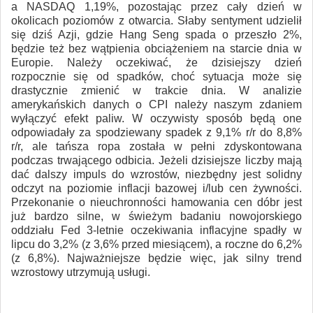
a NASDAQ 1,19%, pozostając przez cały dzień w
okolicach poziomów z otwarcia. Słaby sentyment udzielił
się dziś Azji, gdzie Hang Seng spada o przeszło 2%,
będzie też bez wątpienia obciążeniem na starcie dnia w
Europie. Należy oczekiwać, że dzisiejszy dzień
rozpocznie się od spadków, choć sytuacja może się
drastycznie zmienić w trakcie dnia. W analizie
amerykańskich danych o CPI należy naszym zdaniem
wyłączyć efekt paliw. W oczywisty sposób będą one
odpowiadały za spodziewany spadek z 9,1% r/r do 8,8%
r/r, ale tańsza ropa została w pełni zdyskontowana
podczas trwającego odbicia. Jeżeli dzisiejsze liczby mają
dać dalszy impuls do wzrostów, niezbędny jest solidny
odczyt na poziomie inflacji bazowej i/lub cen żywności.
Przekonanie o nieuchronności hamowania cen dóbr jest
już bardzo silne, w świeżym badaniu nowojorskiego
oddziału Fed 3-letnie oczekiwania inflacyjne spadły w
lipcu do 3,2% (z 3,6% przed miesiącem), a roczne do 6,2%
(z 6,8%). Najważniejsze będzie więc, jak silny trend
wzrostowy utrzymują usługi.