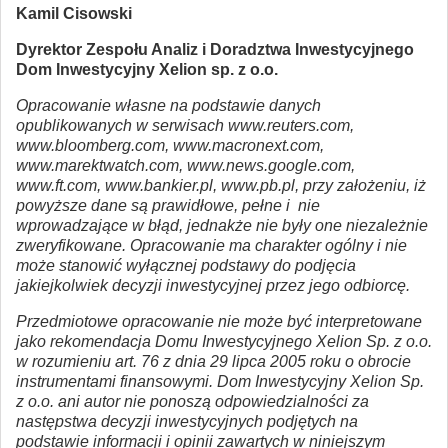
Kamil Cisowski
Dyrektor Zespołu Analiz i Doradztwa Inwestycyjnego
Dom Inwestycyjny Xelion sp. z o.o.
Opracowanie własne na podstawie danych
opublikowanych w serwisach www.reuters.com,
www.bloomberg.com, www.macronext.com,
www.marektwatch.com, www.news.google.com,
www.ft.com, www.bankier.pl, www.pb.pl, przy założeniu, iż
powyższe dane są prawidłowe, pełne i nie
wprowadzające w błąd, jednakże nie były one niezależnie
zweryfikowane. Opracowanie ma charakter ogólny i nie
może stanowić wyłącznej podstawy do podjęcia
jakiejkolwiek decyzji inwestycyjnej przez jego odbiorcę.
Przedmiotowe opracowanie nie może być interpretowane
jako rekomendacja Domu Inwestycyjnego Xelion Sp. z o.o.
w rozumieniu art. 76 z dnia 29 lipca 2005 roku o obrocie
instrumentami finansowymi. Dom Inwestycyjny Xelion Sp.
z o.o. ani autor nie ponoszą odpowiedzialności za
następstwa decyzji inwestycyjnych podjętych na
podstawie informacji i opinii zawartych w niniejszym