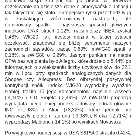
wtorkowa sesja zamieni się po prostu w nerwowe
oczekiwanie na dzisiejsze dane o amerykańskiej inflacji i
tak faktycznie się stało. Europejskie rynki przechodziły ją
w zaskakująco zróżnicowanych nastrojach, ale
dominowały spadki – najsłabszy spośród głównych
indeksów DAX stracił 1,12%, najsilniejszy IBEX zyskał
0,48%. WIG20, jak niestety można w takiej sytuacji
oczekiwać, znajdował się bliżej sentymentu naszych
zachodnich sąsiadów, tracąc 0,69%. mWIG40 spadł o
0,18%, a sWIG80 o 0,29%. Jasnym punktem na mapie
GPW bez wątpienia było Allegro, które drożało o 5,44% po
informacjach o zwiększeniu liczby użytkowników do 22,1
mln w lipcu przy spadkach analogicznych danych dla
Shopee czy Aliexpress. Bez olbrzymiej pozytywnej
kontrybucji spółki indeks WIG20 wypadałby wyraźnie
słabiej, traciło 15 jego komponentów, najsilniej Asseco
(-4,11%) i CD Projekt (-3,49%). W mWIG40 proporcja
wyglądała nieco lepiej, indeks rartowały jednak głównie
ING (+1,98%) i Alior (+3,32%), które jednak nie
rówoważyły przecen Tauronu (-3,98%), Kruka (-2,71%) i
wyprzedaży Mabionu (-14,1%) po wynikach Novavaxu.
Po wyjątkowo nudnej sesji w USA S&P500 straciło 0,42%,