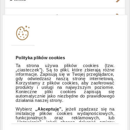
Władze i struktura spółki
Instytucje współpracujące
Polityka informacyjna DI Xelion
Polityka plików cookies
Ta strona używa plików cookies (tzw.
„ciasteczek”). Są to pliki, które zbierają różne
Zastrzeżenia prawne
informacje. Zapisują się w Twojej przeglądarce,
gdy odwiedzasz naszą stronę internetową.
Korzystamy z plików cookies, aby zaoferować
produkty i usługi na najwyższym poziomie.
ESG
Konieczne pliki cookies zapisują się
automatycznie jako niezbędne do prawidłowego
działania naszej strony.
Dostępność
Wybierz
„Akceptuję”,
jeżeli zgadzasz się na
instalację plików cookies wydajnościowych,
funkcjonalnych oraz reklamowych, lub
„Ustawienia”, jeżeli chcesz dokonać zmiany
ustawień dotyczących plików cookies.