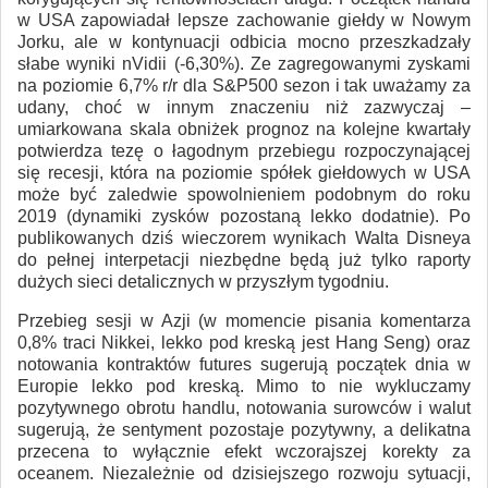
w USA zapowiadał lepsze zachowanie giełdy w Nowym
Jorku, ale w kontynuacji odbicia mocno przeszkadzały
słabe wyniki nVidii (-6,30%). Ze zagregowanymi zyskami
na poziomie 6,7% r/r dla S&P500 sezon i tak uważamy za
udany, choć w innym znaczeniu niż zazwyczaj –
umiarkowana skala obniżek prognoz na kolejne kwartały
potwierdza tezę o łagodnym przebiegu rozpoczynającej
się recesji, która na poziomie spółek giełdowych w USA
może być zaledwie spowolnieniem podobnym do roku
2019 (dynamiki zysków pozostaną lekko dodatnie). Po
publikowanych dziś wieczorem wynikach Walta Disneya
do pełnej interpetacji niezbędne będą już tylko raporty
dużych sieci detalicznych w przyszłym tygodniu.
Przebieg sesji w Azji (w momencie pisania komentarza
0,8% traci Nikkei, lekko pod kreską jest Hang Seng) oraz
notowania kontraktów futures sugerują początek dnia w
Europie lekko pod kreską. Mimo to nie wykluczamy
pozytywnego obrotu handlu, notowania surowców i walut
sugerują, że sentyment pozostaje pozytywny, a delikatna
przecena to wyłącznie efekt wczorajszej korekty za
oceanem. Niezależnie od dzisiejszego rozwoju sytuacji,