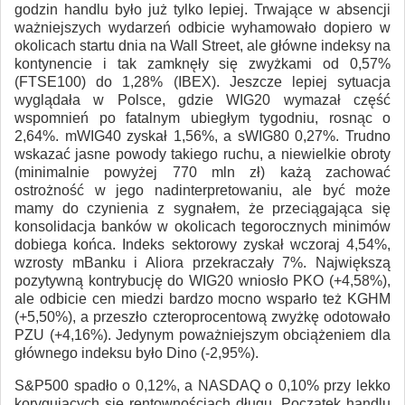
godzin handlu było już tylko lepiej. Trwające w absencji
ważniejszych wydarzeń odbicie wyhamowało dopiero w
okolicach startu dnia na Wall Street, ale główne indeksy na
kontynencie i tak zamknęły się zwyżkami od 0,57%
(FTSE100) do 1,28% (IBEX). Jeszcze lepiej sytuacja
wyglądała w Polsce, gdzie WIG20 wymazał część
wspomnień po fatalnym ubiegłym tygodniu, rosnąc o
2,64%. mWIG40 zyskał 1,56%, a sWIG80 0,27%. Trudno
wskazać jasne powody takiego ruchu, a niewielkie obroty
(minimalnie powyżej 770 mln zł) każą zachować
ostrożność w jego nadinterpretowaniu, ale być może
mamy do czynienia z sygnałem, że przeciągająca się
konsolidacja banków w okolicach tegorocznych minimów
dobiega końca. Indeks sektorowy zyskał wczoraj 4,54%,
wzrosty mBanku i Aliora przekraczały 7%. Największą
pozytywną kontrybucję do WIG20 wniosło PKO (+4,58%),
ale odbicie cen miedzi bardzo mocno wsparło też KGHM
(+5,50%), a przeszło czteroprocentową zwyżkę odotowało
PZU (+4,16%). Jedynym poważniejszym obciążeniem dla
głównego indeksu było Dino (-2,95%).
S&P500 spadło o 0,12%, a NASDAQ o 0,10% przy lekko
korygujących się rentownościach długu. Początek handlu