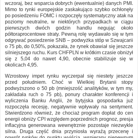
wczoraj, bez wsparcia dobrych (ewentualnie) danych PMI.
Mimo to rynki europejskie zaskakująco szybko ochłonęły
po posiedzeniu FOMC i rozpoczęły systematyczny atak na
poziomy neutralne, w niektórych przypadkach w ciągu
pierwszych dwóch godzin handlu negując około
półtoraprocentowe straty. Pewną rolę wydawało się w tym
odgrywać posiedzenie SNB – podwyżka stóp w Szwajcarii
o 75 pb, do 0,50%, pokazała, że rynek obawiał się jeszcze
silniejszego ruchu. Kurs CHFPLN w krótkim czasie obniżył
się z 5,04 do nawet 4,90, obecnie stabilizuje się w
okolicach 4,95.
Wzrostowy impet rynku wyczerpał się niestety jeszcze
przed południem. Choć w Wielkiej Brytanii stopy
podwyższono o 50 pb (mniejszość analityków, w tym my,
zakładała ruch o 75 pb), ponury charakter konferencji i
wyliczenia Banku Anglii, że bytyjska gospodarka już
rozpoczęła recesję, negatywnie wpływały na sentyment.
Stwierdzono również, że chociaż program dopłat do cen
energii obniży CPI względem poprzednich prognoz, presja
inflacyjna generowana wewnętrznie pozostaje niezwykle
silna. Druga część dnia przyniosła wyraźą przecenę i
powrót rynków do punktu wyjścia, wspierany niepewnym