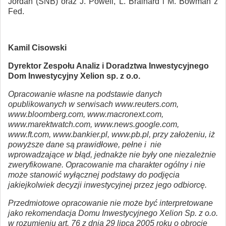
Jordan (SNB) oraz J. Powell, L. Brainard i M. Bowman z
Fed.
Kamil Cisowski
Dyrektor Zespołu Analiz i Doradztwa Inwestycyjnego
Dom Inwestycyjny Xelion sp. z o.o.
Opracowanie własne na podstawie danych
opublikowanych w serwisach www.reuters.com,
www.bloomberg.com, www.macronext.com,
www.marektwatch.com, www.news.google.com,
www.ft.com, www.bankier.pl, www.pb.pl, przy założeniu, iż
powyższe dane są prawidłowe, pełne i nie
wprowadzające w błąd, jednakże nie były one niezależnie
zweryfikowane. Opracowanie ma charakter ogólny i nie
może stanowić wyłącznej podstawy do podjęcia
jakiejkolwiek decyzji inwestycyjnej przez jego odbiorcę.
Przedmiotowe opracowanie nie może być interpretowane
jako rekomendacja Domu Inwestycyjnego Xelion Sp. z o.o.
w rozumieniu art. 76 z dnia 29 lipca 2005 roku o obrocie