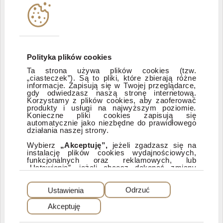
Instytucje współpracujące
Polityka informacyjna DI Xelion
Polityka plików cookies
Ta strona używa plików cookies (tzw.
„ciasteczek”). Są to pliki, które zbierają różne
Zastrzeżenia prawne
informacje. Zapisują się w Twojej przeglądarce,
gdy odwiedzasz naszą stronę internetową.
Korzystamy z plików cookies, aby zaoferować
produkty i usługi na najwyższym poziomie.
ESG
Konieczne pliki cookies zapisują się
automatycznie jako niezbędne do prawidłowego
działania naszej strony.
Dostępność
Wybierz
„Akceptuję”,
jeżeli zgadzasz się na
instalację plików cookies wydajnościowych,
funkcjonalnych oraz reklamowych, lub
„Ustawienia”, jeżeli chcesz dokonać zmiany
ustawień dotyczących plików cookies.
PEŁNA WERSJA SERWISU
Dzięki plikom cookies możemy: udostępniać
Ustawienia
Odrzuć
nasz serwis, dostosowywać go do Twoich
preferencji, a także analizować, jakie strony
Akceptuję
najczęściej odwiedzasz i z jakich stron do nas
© 2025 Dom Inwestycyjny Xelion sp. z o.o. Wszelkie prawa zastrzeżone. Dom
Inwestycyjny Xelion sp. z o.o., ul. Puławska 107, 02-595 Warszawa
przychodzisz. W przypadku wybrania opcji