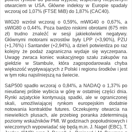
otwarciem w USA. Główne indeksy w Europie spadały
wczoraj od 1,07% (FTSE MiB) do 1,87% (CAC40).
WIG20 wzrósł wczoraj o 0,59%, mWIG40 o 0,67%, a
sWIG80 o 0,44%. Poza bardzo niskimi obrotami (675 mln
zł) trudno znaleźć w sesji jakiekolwiek negatywy.
Głównymi motorami wzrostów były LPP (+3,90%), PZU
(+1,76%) i Santander (+2,94%), a dzień potwierdza po raz
kolejny że podaż zagraniczna wydaje się wyczerpana.
Uwagę zwraca koniec wakacyjnego szału zakupów na
giełdzie w Stambule, która zagospodarowała chyba
większość wypływających z Polski i regionu środków i jest
w tym roku najsilniejszą na świecie.
S&P500 spadło wczoraj o 0,84%, a NADAQ o 1,37% po
nieudanej próbie wybicia w górę w ostatniej części dnia.
Rynki azjatyckie kontynuują spadki, ale w ograniczonej
skali, umożliwiającej rynkom europejskim dodatnie
notowania kontraktów futures. Oczekujemy otwarcia na
niewielkich plusach, ale przebieg poranka zdeterminują
poziomy wskaźników PMI. W godzinach popołudniowych i
wieczornych wypowiadać się będą m.in. J. Nagel (EBC), T.