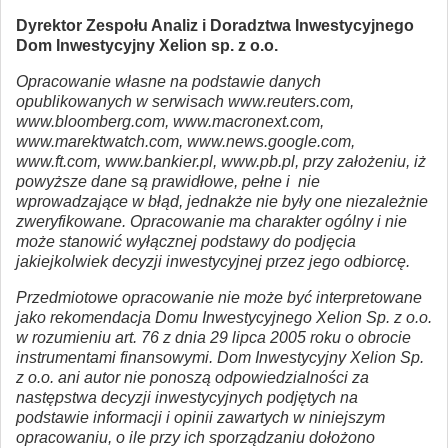
Dyrektor Zespołu Analiz i Doradztwa Inwestycyjnego
Dom Inwestycyjny Xelion sp. z o.o.
Opracowanie własne na podstawie danych
opublikowanych w serwisach www.reuters.com,
www.bloomberg.com, www.macronext.com,
www.marektwatch.com, www.news.google.com,
www.ft.com, www.bankier.pl, www.pb.pl, przy założeniu, iż
powyższe dane są prawidłowe, pełne i nie
wprowadzające w błąd, jednakże nie były one niezależnie
zweryfikowane. Opracowanie ma charakter ogólny i nie
może stanowić wyłącznej podstawy do podjęcia
jakiejkolwiek decyzji inwestycyjnej przez jego odbiorcę.
Przedmiotowe opracowanie nie może być interpretowane
jako rekomendacja Domu Inwestycyjnego Xelion Sp. z o.o.
w rozumieniu art. 76 z dnia 29 lipca 2005 roku o obrocie
instrumentami finansowymi. Dom Inwestycyjny Xelion Sp.
z o.o. ani autor nie ponoszą odpowiedzialności za
następstwa decyzji inwestycyjnych podjętych na
podstawie informacji i opinii zawartych w niniejszym
opracowaniu, o ile przy ich sporządzaniu dołożono