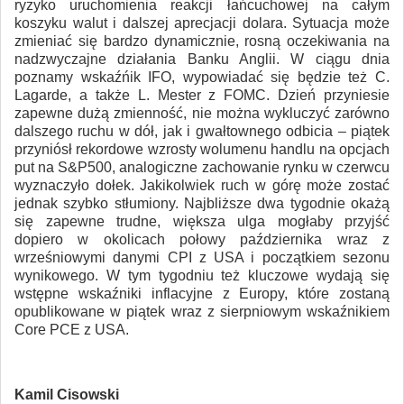
ryzyko uruchomienia reakcji łańcuchowej na całym
koszyku walut i dalszej aprecjacji dolara. Sytuacja może
zmieniać się bardzo dynamicznie, rosną oczekiwania na
nadzwyczajne działania Banku Anglii. W ciągu dnia
poznamy wskaźńik IFO, wypowiadać się będzie też C.
Lagarde, a także L. Mester z FOMC. Dzień przyniesie
zapewne dużą zmienność, nie można wykluczyć zarówno
dalszego ruchu w dół, jak i gwałtownego odbicia – piątek
przyniósł rekordowe wzrosty wolumenu handlu na opcjach
put na S&P500, analogiczne zachowanie rynku w czerwcu
wyznaczyło dołek. Jakikolwiek ruch w górę może zostać
jednak szybko stłumiony. Najbliższe dwa tygodnie okażą
się zapewne trudne, większa ulga mogłaby przyjść
dopiero w okolicach połowy października wraz z
wrześniowymi danymi CPI z USA i początkiem sezonu
wynikowego. W tym tygodniu też kluczowe wydają się
wstępne wskaźniki inflacyjne z Europy, które zostaną
opublikowane w piątek wraz z sierpniowym wskaźnikiem
Core PCE z USA.
Kamil Cisowski