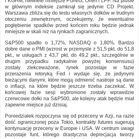
i KGHM, niewiele mniejsze PGNiG, Orlen i LPP. Na plusie
w głównym indeksie zamknął się jedynie CD Projekt.
Warszawa zbliża się do testu własnych dołków w trudnym
otoczeniu zewnętrznym, oczekujemy, że ewentualne
pogłębienie spadków przed końcem roku będzie jednak
mniejsze w skali niż na rynkach zagranicznych.
S&P500 spadło o 1,72%, NASDAQ o 1,80%. Bardzo
dobre dane o PMI (wzrost w przemysle z 51,5 pkt. do 51,8
pkt., w usługach z 43,7 pkt. do 49,2 pkt., szczególnie w
drugim przypadku radykalnie powyżej konsensusu)
zostały zlekceważone, rynek pozostaje w fazie
przerażenia retoryką Fed i wydaje się, że jedynymi
bieżącymi danymi, które mogą odmienić nastroje są dane
o inflacji, na które będzie jeszcze trzeba zaczekać. W
końcowej fazie sesji wybronione zostały wprawdzie
czerwcowe dołki na S&P500, ale kolejny atak będzie miał
zapewne miejsce już dzisiaj.
Poniedziałek rozpoczyna się od przeceny w Azji, na razie
dość ograniczonej poza Tokio, kontrakty futures sugerują
kontynuację przeceny w Europie i USA. W centrum uwagi
pozostaje funt, którego drastyczna deprecjacja tworzy