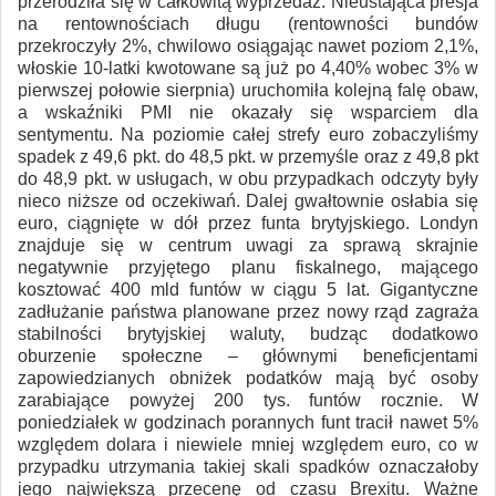
przerodziła się w całkowitą wyprzedaż. Nieustająca presja
na rentownościach długu (rentowności bundów
przekroczyły 2%, chwilowo osiągając nawet poziom 2,1%,
włoskie 10-latki kwotowane są już po 4,40% wobec 3% w
pierwszej połowie sierpnia) uruchomiła kolejną falę obaw,
a wskaźniki PMI nie okazały się wsparciem dla
sentymentu. Na poziomie całej strefy euro zobaczyliśmy
spadek z 49,6 pkt. do 48,5 pkt. w przemyśle oraz z 49,8 pkt
do 48,9 pkt. w usługach, w obu przypadkach odczyty były
nieco niższe od oczekiwań. Dalej gwałtownie osłabia się
euro, ciągnięte w dół przez funta brytyjskiego. Londyn
znajduje się w centrum uwagi za sprawą skrajnie
negatywnie przyjętego planu fiskalnego, mającego
kosztować 400 mld funtów w ciągu 5 lat. Gigantyczne
zadłużanie państwa planowane przez nowy rząd zagraża
stabilności brytyjskiej waluty, budząc dodatkowo
oburzenie społeczne – głównymi beneficjentami
zapowiedzianych obniżek podatków mają być osoby
zarabiające powyżej 200 tys. funtów rocznie. W
poniedziałek w godzinach porannych funt tracił nawet 5%
względem dolara i niewiele mniej względem euro, co w
przypadku utrzymania takiej skali spadków oznaczałoby
jego największą przecenę od czasu Brexitu. Ważne