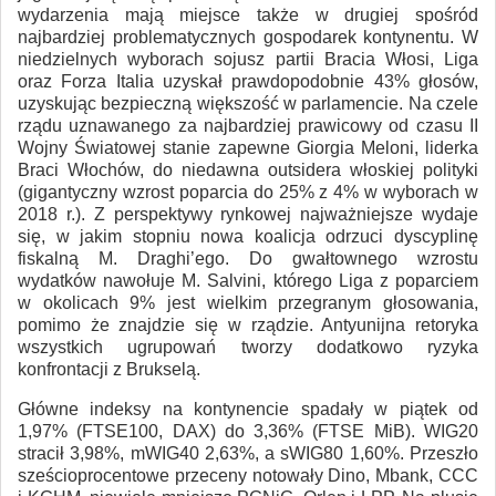
wydarzenia mają miejsce także w drugiej spośród
najbardziej problematycznych gospodarek kontynentu. W
niedzielnych wyborach sojusz partii Bracia Włosi, Liga
oraz Forza Italia uzyskał prawdopodobnie 43% głosów,
uzyskując bezpieczną większość w parlamencie. Na czele
rządu uznawanego za najbardziej prawicowy od czasu II
Wojny Światowej stanie zapewne Giorgia Meloni, liderka
Braci Włochów, do niedawna outsidera włoskiej polityki
(gigantyczny wzrost poparcia do 25% z 4% w wyborach w
2018 r.). Z perspektywy rynkowej najważniejsze wydaje
się, w jakim stopniu nowa koalicja odrzuci dyscyplinę
fiskalną M. Draghi’ego. Do gwałtownego wzrostu
wydatków nawołuje M. Salvini, którego Liga z poparciem
w okolicach 9% jest wielkim przegranym głosowania,
pomimo że znajdzie się w rządzie. Antyunijna retoryka
wszystkich ugrupowań tworzy dodatkowo ryzyka
konfrontacji z Brukselą.
Główne indeksy na kontynencie spadały w piątek od
1,97% (FTSE100, DAX) do 3,36% (FTSE MiB). WIG20
stracił 3,98%, mWIG40 2,63%, a sWIG80 1,60%. Przeszło
sześcioprocentowe przeceny notowały Dino, Mbank, CCC