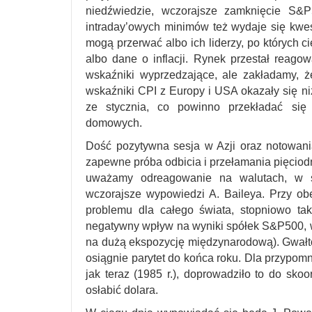
niedźwiedzie, wczorajsze zamknięcie S&P
intraday’owych minimów też wydaje się kwes
mogą przerwać albo ich liderzy, po których c
albo dane o inflacji. Rynek przestał reago
wskaźniki wyprzedzające, ale zakładamy, 
wskaźniki CPI z Europy i USA okazały się n
ze stycznia, co powinno przekładać się 
domowych.
Dość pozytywna sesja w Azji oraz notowania
zapewne próba odbicia i przełamania pięcio
uważamy odreagowanie na walutach, w s
wczorajsze wypowiedzi A. Baileya. Przy ob
problemu dla całego świata, stopniowo ta
negatywny wpływ na wyniki spółek S&P500, w
na dużą ekspozycję międzynarodową). Gwałt
osiągnie parytet do końca roku. Dla przypomn
jak teraz (1985 r.), doprowadziło to do sko
osłabić dolara.