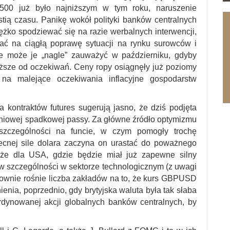
500 już było najniższym w tym roku, naruszenie
tią czasu. Panikę wokół polityki banków centralnych
iężko spodziewać się na razie werbalnych interwencji,
wać na ciągłą poprawę sytuacji na rynku surowców i
że może je „nagle” zauważyć w październiku, gdyby
iższe od oczekiwań. Ceny ropy osiągnęły już poziomy
na malejące oczekiwania inflacyjne gospodarstw
 kontraktów futures sugerują jasno, że dziś podjęta
dniowej spadkowej passy. Za główne źródło optymizmu
zczególności na funcie, w czym pomogły trochę
ecnej sile dolara zaczyna on urastać do poważnego
kże dla USA, gdzie będzie miał już zapewne silny
 szczególności w sektorze technologicznym (z uwagi
ownie rośnie liczba zakładów na to, że kurs GBPUSD
ienia, poprzednio, gdy brytyjska waluta była tak słaba
ordynowanej akcji globalnych banków centralnych, by