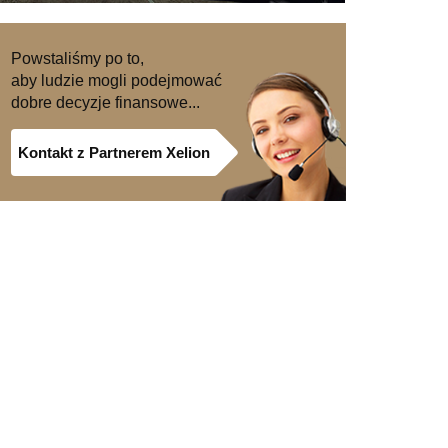
Powstaliśmy po to,
aby ludzie mogli podejmować
dobre decyzje finansowe...
Kontakt z Partnerem Xelion