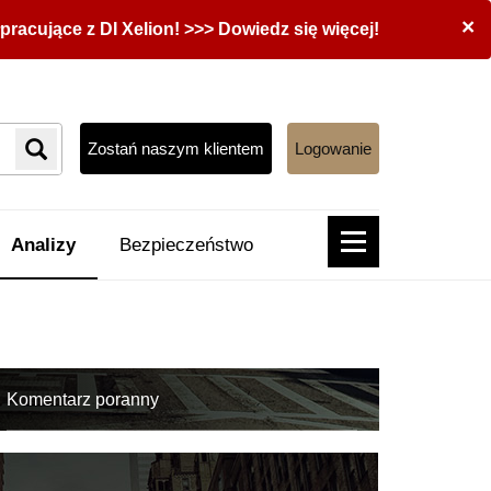
×
acujące z DI Xelion! >>> Dowiedz się więcej!
Zostań naszym klientem
Logowanie
Analizy
Bezpieczeństwo
Komentarz poranny