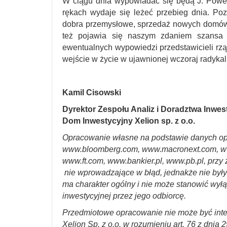
W ciągu dnia wypowiadać się będą J. Powell
rękach wydaje się leżeć przebieg dnia. P
dobra przemysłowe, sprzedaż nowych domó
też pojawia się naszym zdaniem szansa 
ewentualnych wypowiedzi przedstawicieli rzą
wejście w życie w ujawnionej wczoraj radykaln
Kamil Cisowski
Dyrektor Zespołu Analiz i Doradztwa Inwe
Dom Inwestycyjny Xelion sp. z o.o.
Opracowanie własne na podstawie danych op
www.bloomberg.com, www.macronext.com, w
www.ft.com, www.bankier.pl, www.pb.pl, przy 
nie wprowadzające w błąd, jednakże nie był
ma charakter ogólny i nie może stanowić wyłą
inwestycyjnej przez jego odbiorcę.
Przedmiotowe opracowanie nie może być int
Xelion Sp. z o.o. w rozumieniu art. 76 z dnia 