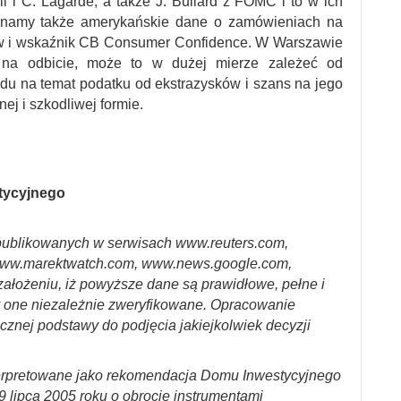
 i C. Lagarde, a także J. Bullard z FOMC i to w ich
oznamy także amerykańskie dane o zamówieniach na
w i wskaźnik CB Consumer Confidence. W Warszawie
na odbicie, może to w dużej mierze zależeć od
du na temat podatku od ekstrazysków i szans na jego
ej i szkodliwej formie.
stycyjnego
ublikowanych w serwisach www.reuters.com,
ww.marektwatch.com, www.news.google.com,
założeniu, iż powyższe dane są prawidłowe, pełne i
y one niezależnie zweryfikowane. Opracowanie
cznej podstawy do podjęcia jakiejkolwiek decyzji
erpretowane jako rekomendacja Domu Inwestycyjnego
29 lipca 2005 roku o obrocie instrumentami