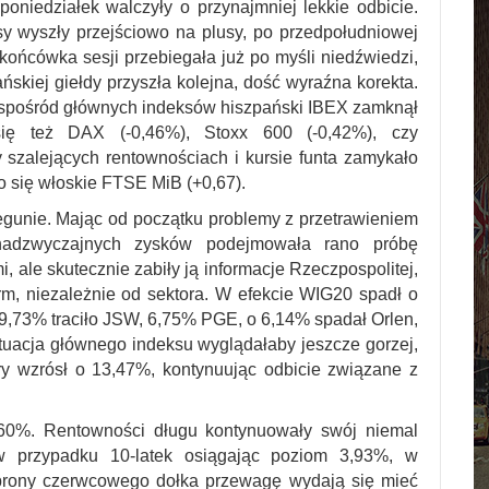
poniedziałek walczyły o przynajmniej lekkie odbicie.
y wyszły przejściowo na plusy, po przedpołudniowej
y końcówka sesji przebiegała już po myśli niedźwiedzi,
skiej giełdy przyszła kolejna, dość wyraźna korekta.
y spośród głównych indeksów hiszpański IBEX zamknął
się też DAX (-0,46%), Stoxx 600 (-0,42%), czy
szalejących rentownościach i kursie funta zamykało
 się włoskie FTSE MiB (+0,67).
egunie. Mając od początku problemy z przetrawieniem
adzwyczajnych zysków podejmowała rano próbę
i, ale skutecznie zabiły ją informacje Rzeczpospolitej,
rm, niezależnie od sektora. W efekcie WIG20 spadł o
,73% traciło JSW, 6,75% PGE, o 6,14% spadał Orlen,
uacja głównego indeksu wyglądałaby jeszcze gorzej,
ry wzrósł o 13,47%, kontynuując odbicie związane z
%. Rentowności długu kontynuowały swój niemal
w przypadku 10-latek osiągając poziom 3,93%, w
brony czerwcowego dołka przewagę wydają się mieć