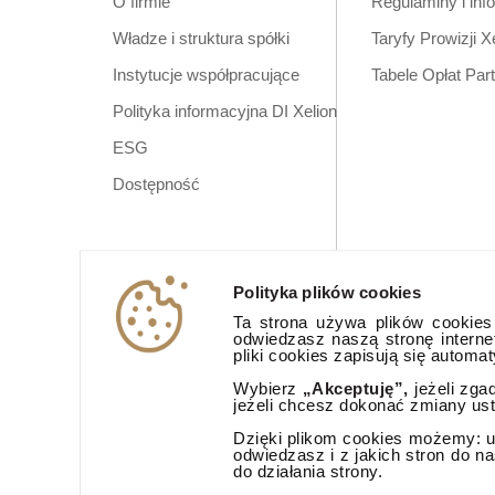
O firmie
Regulaminy i inf
Władze i struktura spółki
Taryfy Prowizji X
Instytucje współpracujące
Tabele Opłat Par
Polityka informacyjna DI Xelion
ESG
Dostępność
Polityka plików cookies
Ta strona używa plików cookies (
odwiedzasz naszą stronę interne
pliki cookies zapisują się automa
Wybierz
„Akceptuję”,
jeżeli zga
jeżeli chcesz dokonać zmiany us
Dzięki plikom cookies możemy: ud
odwiedzasz i z jakich stron do n
do działania strony.
Aplikacja mobi