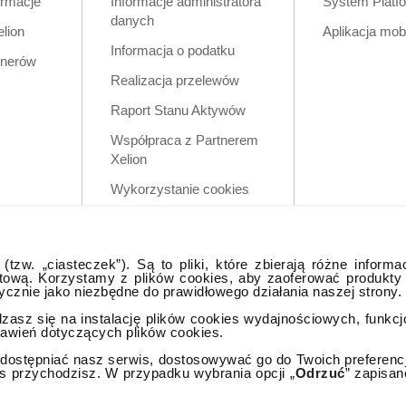
ormacje
Informacje administratora
System Platf
danych
elion
Aplikacja mob
Informacja o podatku
tnerów
Realizacja przelewów
Raport Stanu Aktywów
Współpraca z Partnerem
Xelion
Wykorzystanie cookies
Zastrzeżenia prawne
Polityka prywatności w
tzw. „ciasteczek”). Są to pliki, które zbierają różne informa
aplikacji mobilnej
tową. Korzystamy z plików cookies, aby zaoferować produkty
tycznie jako niezbędne do prawidłowego działania naszej strony.
dzasz się na instalację plików cookies wydajnościowych, funkc
tawień dotyczących plików cookies.
ostępniać nasz serwis, dostosowywać go do Twoich preferencji,
as przychodzisz. W przypadku wybrania opcji „
Odrzuć
” zapisan
lna