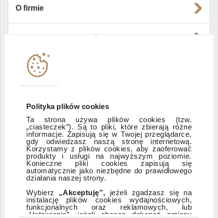
O firmie
Władze i struktura spółki
Instytucje współpracujące
Polityka informacyjna DI Xelion
Polityka plików cookies
Ta strona używa plików cookies (tzw.
„ciasteczek”). Są to pliki, które zbierają różne
Zastrzeżenia prawne
informacje. Zapisują się w Twojej przeglądarce,
gdy odwiedzasz naszą stronę internetową.
Korzystamy z plików cookies, aby zaoferować
produkty i usługi na najwyższym poziomie.
ESG
Konieczne pliki cookies zapisują się
automatycznie jako niezbędne do prawidłowego
działania naszej strony.
Dostępność
Wybierz
„Akceptuję”,
jeżeli zgadzasz się na
instalację plików cookies wydajnościowych,
funkcjonalnych oraz reklamowych, lub
„Ustawienia”, jeżeli chcesz dokonać zmiany