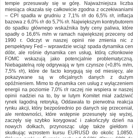
tempie przesuwały się w górę. Najważniejsza liczba
miesiąca okazała się całkowicie zgodna z oczekiwaniami
– CPI spadła w grudniu z 7,1% r/r do 6,5% r/r, inflacja
bazowa z 6,0% r/r do 5,7% r/r. Największym kontrybutorem
do spadku głównego wskaźnika były ceny paliwa, które
spadły o 16,6% m/m w ramach największej przeceny od
1990 r. Odczyt w naszej opinii nie zmienia nic z
perspektywy Fed – wprawdzie wciąż spada dynamika cen
dóbr, ale rośnie dynamika cen usług, którą członkowie
FOMC wskazują jako potencjalnie problematyczną.
Niebagatelną rolę odgrywają w tym czynsze (+0,8% m/m,
7,5% r/r), które de facto korygują się od miesięcy, ale
pokazywane są w oficjalnych danych z dużym
opóźnieniem. Mimo to dynamika cen usług z wyłączeniem
energii na poziomie 7,0% r/r raczej nie wspiera w naszej
opinii nadziei na to, by w lutym Komitet miał zadziwić
rynek łagodną retoryką. Oddawała to pierwotna reakcja
rynku akcji, który bezpośrednio po danych się przeceniał,
ale rentowności, które wstępnie przesunęły się wyżej,
zaczęły się szybko korygować i zakończyły dzień na
nowych dołkach, przynosząc ulgę także giełdom i
skutkując wzrostem kursu EURUSD do okolic 1,0850.