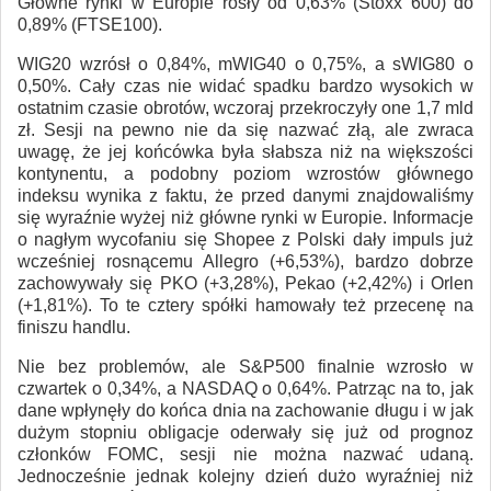
Główne rynki w Europie rosły od 0,63% (Stoxx 600) do
0,89% (FTSE100).
WIG20 wzrósł o 0,84%, mWIG40 o 0,75%, a sWIG80 o
0,50%. Cały czas nie widać spadku bardzo wysokich w
ostatnim czasie obrotów, wczoraj przekroczyły one 1,7 mld
zł. Sesji na pewno nie da się nazwać złą, ale zwraca
uwagę, że jej końcówka była słabsza niż na większości
kontynentu, a podobny poziom wzrostów głównego
indeksu wynika z faktu, że przed danymi znajdowaliśmy
się wyraźnie wyżej niż główne rynki w Europie. Informacje
o nagłym wycofaniu się Shopee z Polski dały impuls już
wcześniej rosnącemu Allegro (+6,53%), bardzo dobrze
zachowywały się PKO (+3,28%), Pekao (+2,42%) i Orlen
(+1,81%). To te cztery spółki hamowały też przecenę na
finiszu handlu.
Nie bez problemów, ale S&P500 finalnie wzrosło w
czwartek o 0,34%, a NASDAQ o 0,64%. Patrząc na to, jak
dane wpłynęły do końca dnia na zachowanie długu i w jak
dużym stopniu obligacje oderwały się już od prognoz
członków FOMC, sesji nie można nazwać udaną.
Jednocześnie jednak kolejny dzień dużo wyraźniej niż