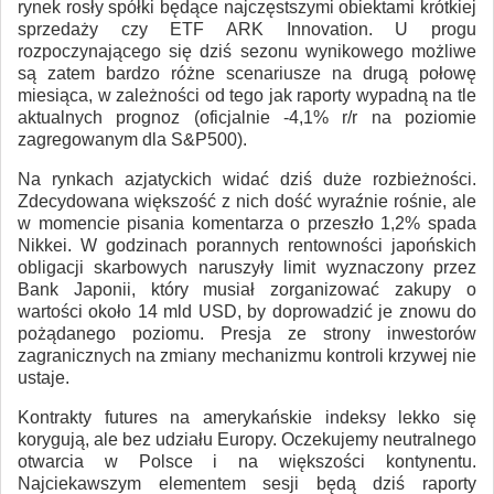
rynek rosły spółki będące najczęstszymi obiektami krótkiej
sprzedaży czy ETF ARK Innovation. U progu
rozpoczynającego się dziś sezonu wynikowego możliwe
są zatem bardzo różne scenariusze na drugą połowę
miesiąca, w zależności od tego jak raporty wypadną na tle
aktualnych prognoz (oficjalnie -4,1% r/r na poziomie
zagregowanym dla S&P500).
Na rynkach azjatyckich widać dziś duże rozbieżności.
Zdecydowana większość z nich dość wyraźnie rośnie, ale
w momencie pisania komentarza o przeszło 1,2% spada
Nikkei. W godzinach porannych rentowności japońskich
obligacji skarbowych naruszyły limit wyznaczony przez
Bank Japonii, który musiał zorganizować zakupy o
wartości około 14 mld USD, by doprowadzić je znowu do
pożądanego poziomu. Presja ze strony inwestorów
zagranicznych na zmiany mechanizmu kontroli krzywej nie
ustaje.
Kontrakty futures na amerykańskie indeksy lekko się
korygują, ale bez udziału Europy. Oczekujemy neutralnego
otwarcia w Polsce i na większości kontynentu.
Najciekawszym elementem sesji będą dziś raporty