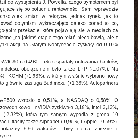
ził do wystąpienia J. Powella, czego symptomem był
rygujące się po południu rentowności. Sami wprawdzie
chkolwiek zmian w retoryce, jednak rynek, jak to
 budować optymizm wykraczająco daleko ponad to co,
gołębim przekazie, które pojawiają się w mediach za
one „na jakimś etapie tego roku” nieco bawią, ale z
ynki akcji na Starym Kontynencie zyskały od 0,10%
 sWIG80 o 0,49%. Lekko spadały notowania banków,
indeksu, obciążeniem było także LPP (-1,07%). Na
6%) i KGHM (+1,93%), w którym właśnie wybrano nowy
to głównie zasługa Budimexu (+1,36%), Autopartnera
S&P500 wzrosło o 0,51%, a NASDAQ o 0,58%. O
zewodnikowe –nVIDIA zyskiwała 3,18%, Intel 3,13%,
 (-2,32%), która tym samym wypadła z grona 10
i, traciły także Alphabet (-0,96%) i Apple (-0,59%).
 pokazały 8,86 wakatów i były niemal zbieżne z
rynek.