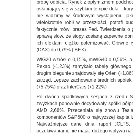
próbę odbicia. Rynek z optymizmem podchod
osłabiający się w szybkim tempie dolar i ko
nie widzimy w środowym wystąpieniu jaki
wielokrotnie robił w przeszłości, potrafi
faktycznie mówi prezes Fed. Twierdzenia o 
sprawą słow, że stopy zostaną zapewne obniż
ich efektami ciężko polemizować. Główne r
(DAX) do 0,79% (IBEX).
WIG20 wzrósł o 0,15%, mWIG40 o 0,56%, a
Pekao (-1,23%) zamykało tabelę głównego 
drugim biegunie znajdowały się Orlen (+1,8
zarząd. Lepsze zachowanie średnich spółek 
(+5,75%) oraz InterCars (+1,22%)
Po dwóch spadkowych sesjach z rzedu 
zwyżkach ponownie decydowały spółki półpr
AMD 2,68%. Przeceniała się znowu Tesla
komponentów S&P500 o najwyższej kapitalizacj
Najważniejsze dane dnia, raport JOLTS,
oczekiwaniami, nie mając dużego wpływu na 