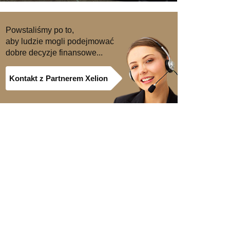
Powstaliśmy po to,
aby ludzie mogli podejmować
dobre decyzje finansowe...
Kontakt z Partnerem Xelion