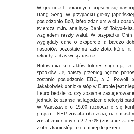
W godzinach porannych popsuły się nastroje
Hang Seng. W przypadku giełdy japońskie
posiedzenie BoJ, które zdaniem wielu obser
twierdzą m.in. analitycy Bank of Tokyo-Mit
względem reszty walut. W przypadku Chin s
wyglądały dane o eksporcie, a bardzo dob
nastrojów pozostaje na razie złoto, które m.
rekordy, a dziś wciąż rośnie.
Notowania kontraktów futures sugerują, ż
spadków. Jej dalszy przebieg będzie pono
zostanie posiedzenie EBC, a J. Powell 
Jakakolwiek obniżka stóp w Europie jest nie
i euro będzie to, czy zostanie zasugerowan
jednak, że szanse na łagodzenie retoryki bard
W Warszawie o 15:00 rozpocznie się konf
projekcji NBP została obniżona, natomiast n
został zmieniony na 2,2-5,0%) zostanie zap
z obniżkami stóp co najmniej do jesieni.