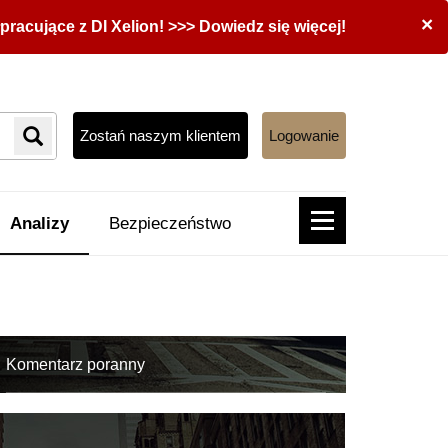
×
acujące z DI Xelion! >>> Dowiedz się więcej!
Zostań naszym klientem
Logowanie
Analizy
Bezpieczeństwo
Komentarz poranny