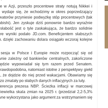
 w Azji, przeszło procentowe straty notują Nikkei i
j wydaje się, że wchodzimy w okres poprzedzający
watorów przyniesie podwyżkę stóp procentowych (tak
subishi). Jen zyskuje dziś ponownie bardzo wyraźnie
łabość jest o tyle zaskakująca, że bardzo solidnie
re wyniki podało JD.com. Beneficjentem słabszych
in. dzięki zachowaniu dolara osiągało wczoraj kolejne
e sesja w Polsce i Europie może rozpocząć się od
wnie zależny od bankierów centralnych, zakończone
będzie wypowiadał się tym razem przed Senatem.
prawdopodobna, natomiast istotne z perspektywy giełd
e, że dojdzie do niej przed wakacjami. Obawiamy się
zo zmalały po słabych danych inflacyjnych za luty.
erencja prezesa NBP. Ścieżka inflacji w marcowej
iewielka skala zmian na 2025 r. (przedział 2,2-5,3%
ewne wykorzystana jako argument za wstrzymaniem się