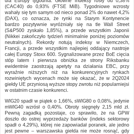
dla Europy tygodnia. Główne indeksy rosły od 0,38%
(CAC40) do 0,93% (FTSE MiB). Tygodniowe wzrosty
wahały się tym samym od nieco ponad 2% do nawet 4,2%
(DAX), co oznacza, że rynki na Starym Kontynencie
bardzo pozytywnie wyróżniały się na tle Wall Street
(S&P500 zyskało 1,85%), a przede wszystkim Japonii
(Nikkei zakończyło tydzień minimalnie poniżej poziomów
neutralnych). Rekordy notują indeksy w Niemczech,
Francji, a przede wszystkim najlepiej oddający nastroje
całej Europy Stoxx 600. Sygnalizowane przez BoE cięcia
stóp latem i pierwsza obniżka ze strony Riksbanku
ewidentnie zaostrzają apetyty na działania EBC, przy
wyraźnie niższych niż na konkurencyjnych rynkach
rozwiniętych wycenach może się okazać, że w 2Q2024
giełdy UE przyniosą wyższe stopy zwrotu niż popularniejsi
w ostatnim czasie konkurenci.
WIG20 spadł w piątek o 1,66%, sWIG80 o 0,08%, jedynie
mWIG40 wzrósł o 0,40%. Obroty sięgnęły 2,15 mld zł.
Pewną zagadką pozostaje, co sprawiło, że na GPW
doszło do ostrej wyprzedaży banków (indeks sektorowy
spadł o 4,29%), której nie zapowiadał poranek, ale jedno
jest pewne – warszawska giełda nie może rosnąć, gdy