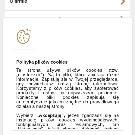
O firmie
Władze i struktura spółki
Instytucje współpracujące
Polityka informacyjna DI Xelion
Polityka plików cookies
Ta strona używa plików cookies (tzw.
„ciasteczek”). Są to pliki, które zbierają różne
Zastrzeżenia prawne
informacje. Zapisują się w Twojej przeglądarce,
gdy odwiedzasz naszą stronę internetową.
Korzystamy z plików cookies, aby zaoferować
produkty i usługi na najwyższym poziomie.
ESG
Konieczne pliki cookies zapisują się
automatycznie jako niezbędne do prawidłowego
działania naszej strony.
Dostępność
Wybierz
„Akceptuję”,
jeżeli zgadzasz się na
instalację plików cookies wydajnościowych,
funkcjonalnych oraz reklamowych, lub
„Ustawienia”, jeżeli chcesz dokonać zmiany
ustawień dotyczących plików cookies.