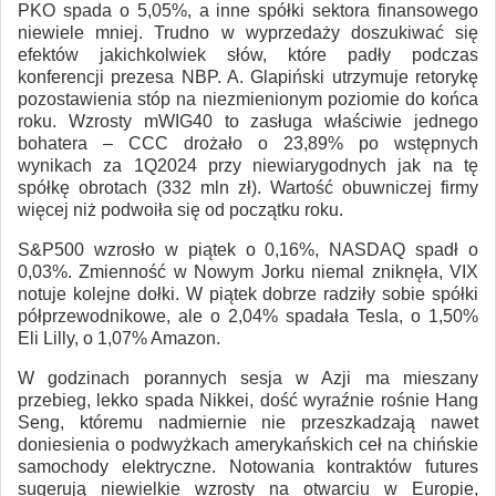
PKO spada o 5,05%, a inne spółki sektora finansowego
niewiele mniej. Trudno w wyprzedaży doszukiwać się
efektów jakichkolwiek słów, które padły podczas
konferencji prezesa NBP. A. Glapiński utrzymuje retorykę
pozostawienia stóp na niezmienionym poziomie do końca
roku. Wzrosty mWIG40 to zasługa właściwie jednego
bohatera – CCC drożało o 23,89% po wstępnych
wynikach za 1Q2024 przy niewiarygodnych jak na tę
spółkę obrotach (332 mln zł). Wartość obuwniczej firmy
więcej niż podwoiła się od początku roku.
S&P500 wzrosło w piątek o 0,16%, NASDAQ spadł o
0,03%. Zmienność w Nowym Jorku niemal zniknęła, VIX
notuje kolejne dołki. W piątek dobrze radziły sobie spółki
półprzewodnikowe, ale o 2,04% spadała Tesla, o 1,50%
Eli Lilly, o 1,07% Amazon.
W godzinach porannych sesja w Azji ma mieszany
przebieg, lekko spada Nikkei, dość wyraźnie rośnie Hang
Seng, któremu nadmiernie nie przeszkadzają nawet
doniesienia o podwyżkach amerykańskich ceł na chińskie
samochody elektryczne. Notowania kontraktów futures
sugerują niewielkie wzrosty na otwarciu w Europie,