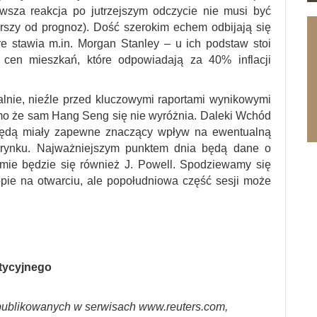
wsza reakcja po jutrzejszym odczycie nie musi być
orszy od prognoz). Dość szerokim echem odbijają się
re stawia m.in. Morgan Stanley – u ich podstaw stoi
 cen mieszkań, które odpowiadają za 40% inflacji
ralnie, nieźle przed kluczowymi raportami wynikowymi
mimo że sam Hang Seng się nie wyróżnia. Daleki Wchód
e będą miały zapewne znaczący wpływ na ewentualną
m rynku. Najważniejszym punktem dnia będą dane o
ie będzie się również J. Powell. Spodziewamy się
pie na otwarciu, ale popołudniowa część sesji może
stycyjnego
ublikowanych w serwisach www.reuters.com,