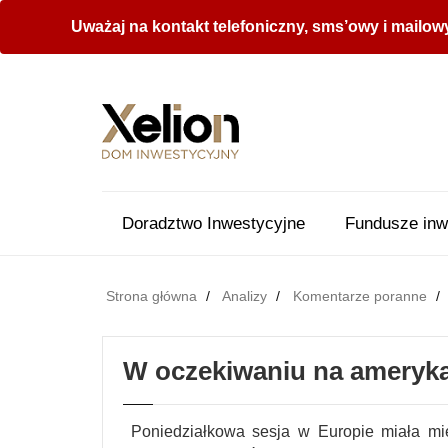
Uważaj na kontakt telefoniczny, sms’owy i mailow
Doradztwo Inwestycyjne
Fundusze inw
Strona główna
Analizy
Komentarze poranne
W oczekiwaniu na ameryka
Poniedziałkowa sesja w Europie miała mie