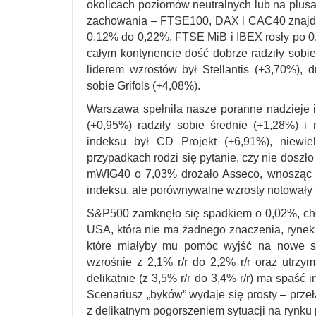
okolicach poziomów neutralnych lub na plusa
zachowania – FTSE100, DAX i CAC40 znajdowa
0,12% do 0,22%, FTSE MiB i IBEX rosły po 0,
całym kontynencie dość dobrze radziły sobi
liderem wzrostów był Stellantis (+3,70%), d
sobie Grifols (+4,08%).
Warszawa spełniła nasze poranne nadzieje i o
(+0,95%) radziły sobie średnie (+1,28%) i
indeksu był CD Projekt (+6,91%), niewie
przypadkach rodzi się pytanie, czy nie doszło
mWIG40 o 7,03% drożało Asseco, wnosząc 
indeksu, ale porównywalne wzrosty notowały 
S&P500 zamknęło się spadkiem o 0,02%, cho
USA, która nie ma żadnego znaczenia, rynek 
które miałyby mu pomóc wyjść na nowe szc
wzrośnie z 2,1% r/r do 2,2% r/r oraz utrzy
delikatnie (z 3,5% r/r do 3,4% r/r) ma spaść 
Scenariusz „byków” wydaje się prosty – prze
z delikatnym pogorszeniem sytuacji na rynku