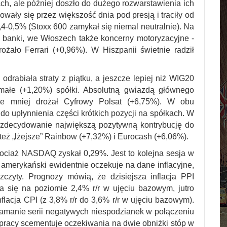
ch, ale później doszło do dużego rozwarstawienia ich
ły się przez większość dnia pod presją i traciły od
4-0,5% (Stoxx 600 zamykał się niemal neutralnie). Na
e banki, we Włoszech także koncerny motoryzacyjne -
rożało Ferrari (+0,96%). W Hiszpanii świetnie radził
drabiała straty z piątku, a jeszcze lepiej niż WIG20
 małe (+1,20%) spółki. Absolutną gwiazdą głównego
le mniej drożał Cyfrowy Polsat (+6,75%). W obu
 do upłynnienia części krótkich pozycji na spółkach. W
zdecydowanie największą pozytywną kontrybucję do
też „lżejsze” Rainbow (+7,32%) i Eurocash (+6,06%).
ciaż NASDAQ zyskał 0,29%. Jest to kolejna sesja w
amerykański ewidentnie oczekuje na dane inflacyjne,
zyty. Prognozy mówią, że dzisiejsza inflacja PPI
ma się na poziomie 2,4% r/r w ujęciu bazowym, jutro
inflacja CPI (z 3,8% r/r do 3,6% r/r w ujęciu bazowym).
łamanie serii negatywych niespodzianek w połączeniu
 pracy scementuje oczekiwania na dwie obniżki stóp w