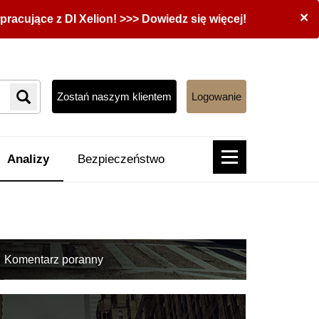
×
acujące z DI Xelion! >>> Dowiedz się więcej!
Zostań naszym klientem
Logowanie
Analizy
Bezpieczeństwo
Komentarz poranny