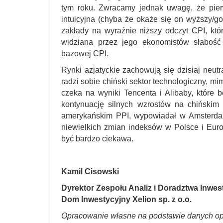
tym roku. Zwracamy jednak uwagę, że pier
intuicyjna (chyba że okaże się on wyższy/g
zakłady na wyraźnie niższy odczyt CPI, któ
widziana przez jego ekonomistów słabość
bazowej CPI.
Rynki azjatyckie zachowują się dzisiaj neut
radzi sobie chiński sektor technologiczny, 
czeka na wyniki Tencenta i Alibaby, któr
kontynuację silnych wzrostów na chiński
amerykańskim PPI, wypowiadał w Amsterdam
niewielkich zmian indeksów w Polsce i Euro
być bardzo ciekawa.
Kamil Cisowski
Dyrektor Zespołu Analiz i Doradztwa Inwe
Dom Inwestycyjny Xelion sp. z o.o.
Opracowanie własne na podstawie danych op