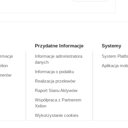
Przydatne Informacje
Systemy
ormacje
Informacje administratora
System Platf
danych
elion
Aplikacja mob
Informacja o podatku
tnerów
Realizacja przelewów
Raport Stanu Aktywów
Współpraca z Partnerem
Xelion
Wykorzystanie cookies
Zastrzeżenia prawne