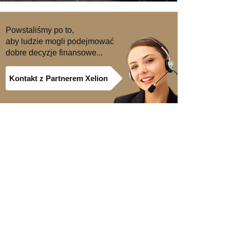
Powstaliśmy po to,
aby ludzie mogli podejmować
dobre decyzje finansowe...
Kontakt z Partnerem Xelion