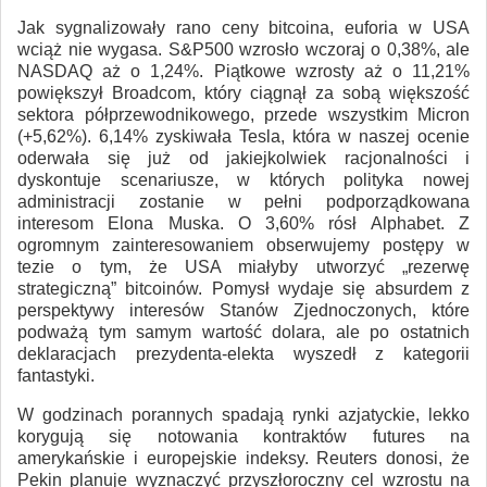
Jak sygnalizowały rano ceny bitcoina, euforia w USA
wciąż nie wygasa. S&P500 wzrosło wczoraj o 0,38%, ale
NASDAQ aż o 1,24%. Piątkowe wzrosty aż o 11,21%
powiększył Broadcom, który ciągnął za sobą większość
sektora półprzewodnikowego, przede wszystkim Micron
(+5,62%). 6,14% zyskiwała Tesla, która w naszej ocenie
oderwała się już od jakiejkolwiek racjonalności i
dyskontuje scenariusze, w których polityka nowej
administracji zostanie w pełni podporządkowana
interesom Elona Muska. O 3,60% rósł Alphabet. Z
ogromnym zainteresowaniem obserwujemy postępy w
tezie o tym, że USA miałyby utworzyć „rezerwę
strategiczną” bitcoinów. Pomysł wydaje się absurdem z
perspektywy interesów Stanów Zjednoczonych, które
podważą tym samym wartość dolara, ale po ostatnich
deklaracjach prezydenta-elekta wyszedł z kategorii
fantastyki.
W godzinach porannych spadają rynki azjatyckie, lekko
korygują się notowania kontraktów futures na
amerykańskie i europejskie indeksy. Reuters donosi, że
Pekin planuje wyznaczyć przyszłoroczny cel wzrostu na