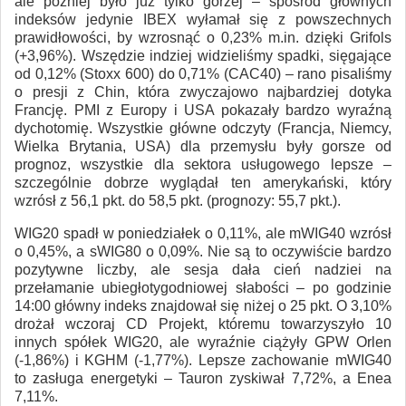
ale później było już tylko gorzej – spośród głównych
indeksów jedynie IBEX wyłamał się z powszechnych
prawidłowości, by wzrosnąć o 0,23% m.in. dzięki Grifols
(+3,96%). Wszędzie indziej widzieliśmy spadki, sięgające
od 0,12% (Stoxx 600) do 0,71% (CAC40) – rano pisaliśmy
o presji z Chin, która zwyczajowo najbardziej dotyka
Francję. PMI z Europy i USA pokazały bardzo wyraźną
dychotomię. Wszystkie główne odczyty (Francja, Niemcy,
Wielka Brytania, USA) dla przemysłu były gorsze od
prognoz, wszystkie dla sektora usługowego lepsze –
szczególnie dobrze wyglądał ten amerykański, który
wzrósł z 56,1 pkt. do 58,5 pkt. (prognozy: 55,7 pkt.).
WIG20 spadł w poniedziałek o 0,11%, ale mWIG40 wzrósł
o 0,45%, a sWIG80 o 0,09%. Nie są to oczywiście bardzo
pozytywne liczby, ale sesja dała cień nadziei na
przełamanie ubiegłotygodniowej słabości – po godzinie
14:00 główny indeks znajdował się niżej o 25 pkt. O 3,10%
drożał wczoraj CD Projekt, któremu towarzyszyło 10
innych spółek WIG20, ale wyraźnie ciążyły GPW Orlen
(-1,86%) i KGHM (-1,77%). Lepsze zachowanie mWIG40
to zasługa energetyki – Tauron zyskiwał 7,72%, a Enea
7,11%.