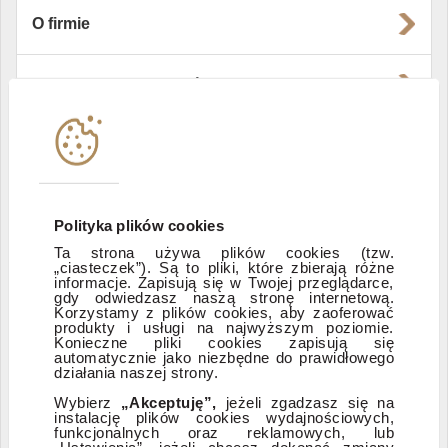
O firmie
Władze i struktura spółki
Instytucje współpracujące
Polityka informacyjna DI Xelion
Polityka plików cookies
Ta strona używa plików cookies (tzw.
„ciasteczek”). Są to pliki, które zbierają różne
Zastrzeżenia prawne
informacje. Zapisują się w Twojej przeglądarce,
gdy odwiedzasz naszą stronę internetową.
Korzystamy z plików cookies, aby zaoferować
produkty i usługi na najwyższym poziomie.
ESG
Konieczne pliki cookies zapisują się
automatycznie jako niezbędne do prawidłowego
działania naszej strony.
Dostępność
Wybierz
„Akceptuję”,
jeżeli zgadzasz się na
instalację plików cookies wydajnościowych,
funkcjonalnych oraz reklamowych, lub
„Ustawienia”, jeżeli chcesz dokonać zmiany