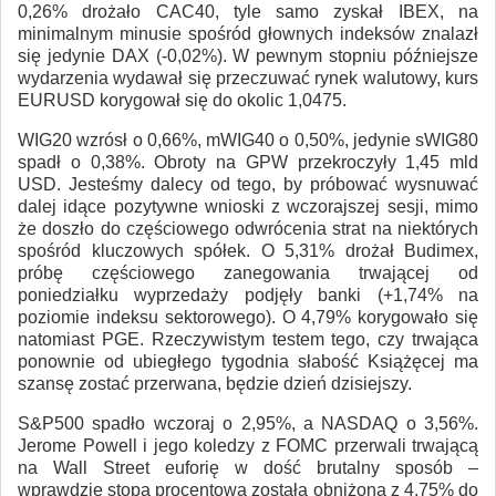
0,26% drożało CAC40, tyle samo zyskał IBEX, na
minimalnym minusie spośród głownych indeksów znalazł
się jedynie DAX (-0,02%). W pewnym stopniu późniejsze
wydarzenia wydawał się przeczuwać rynek walutowy, kurs
EURUSD korygował się do okolic 1,0475.
WIG20 wzrósł o 0,66%, mWIG40 o 0,50%, jedynie sWIG80
spadł o 0,38%. Obroty na GPW przekroczyły 1,45 mld
USD. Jesteśmy dalecy od tego, by próbować wysnuwać
dalej idące pozytywne wnioski z wczorajszej sesji, mimo
że doszło do częściowego odwrócenia strat na niektórych
spośród kluczowych spółek. O 5,31% drożał Budimex,
próbę częściowego zanegowania trwającej od
poniedziałku wyprzedaży podjęły banki (+1,74% na
poziomie indeksu sektorowego). O 4,79% korygowało się
natomiast PGE. Rzeczywistym testem tego, czy trwająca
ponownie od ubiegłego tygodnia słabość Książęcej ma
szansę zostać przerwana, będzie dzień dzisiejszy.
S&P500 spadło wczoraj o 2,95%, a NASDAQ o 3,56%.
Jerome Powell i jego koledzy z FOMC przerwali trwającą
na Wall Street euforię w dość brutalny sposób –
wprawdzie stopa procentowa została obniżona z 4,75% do