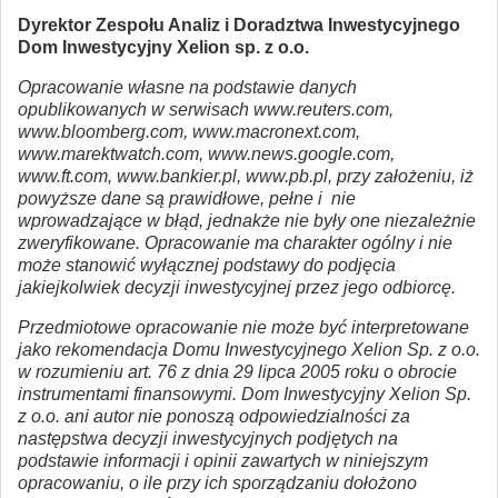
Dyrektor Zespołu Analiz i Doradztwa Inwestycyjnego
Dom Inwestycyjny Xelion sp. z o.o.
Opracowanie własne na podstawie danych
opublikowanych w serwisach www.reuters.com,
www.bloomberg.com, www.macronext.com,
www.marektwatch.com, www.news.google.com,
www.ft.com, www.bankier.pl, www.pb.pl, przy założeniu, iż
powyższe dane są prawidłowe, pełne i nie
wprowadzające w błąd, jednakże nie były one niezależnie
zweryfikowane. Opracowanie ma charakter ogólny i nie
może stanowić wyłącznej podstawy do podjęcia
jakiejkolwiek decyzji inwestycyjnej przez jego odbiorcę.
Przedmiotowe opracowanie nie może być interpretowane
jako rekomendacja Domu Inwestycyjnego Xelion Sp. z o.o.
w rozumieniu art. 76 z dnia 29 lipca 2005 roku o obrocie
instrumentami finansowymi. Dom Inwestycyjny Xelion Sp.
z o.o. ani autor nie ponoszą odpowiedzialności za
następstwa decyzji inwestycyjnych podjętych na
podstawie informacji i opinii zawartych w niniejszym
opracowaniu, o ile przy ich sporządzaniu dołożono