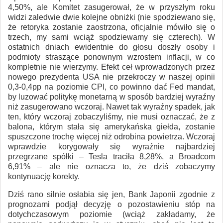
4,50%, ale Komitet zasugerował, że w przyszłym roku
widzi zaledwie dwie kolejne obniżki (nie spodziewano się,
że retoryka zostanie zaostrzona, oficjalnie mówiło się o
trzech, my sami wciąż spodziewamy się czterech). W
ostatnich dniach ewidentnie do głosu doszły osoby i
podmioty straszące ponownym wzrostem inflacji, w co
kompletnie nie wierzymy. Efekt ceł wprowadzonych przez
nowego prezydenta USA nie przekroczy w naszej opinii
0,3-0,4pp na poziomie CPI, co powinno dać Fed mandat,
by luzować politykę monetarną w sposób bardziej wyraźny
niż zasugerowano wczoraj. Nawet tak wyraźny spadek, jak
ten, który wczoraj zobaczyliśmy, nie musi oznaczać, że z
balona, którym stała się amerykańska giełda, zostanie
spuszczone trochę więcej niż odrobina powietrza. Wczoraj
wprawdzie korygowały się wyraźnie najbardziej
przegrzane spółki – Tesla traciła 8,28%, a Broadcom
6,91% – ale nie oznacza to, że dziś zobaczymy
kontynuację korekty.
Dziś rano silnie osłabia się jen, Bank Japonii zgodnie z
prognozami podjął decyzję o pozostawieniu stóp na
dotychczasowym poziomie (wciąż zakładamy, że