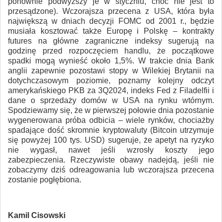
ponownie podwyższy je w styczniu, choć nie jest to
przesądzone). Wczorajsza przecena z USA, która była
największą w dniach decyzji FOMC od 2001 r., będzie
musiała kosztować także Europę i Polskę – kontrakty
futures na główne zagraniczne indeksy sugerują na
godzinę przed rozpoczęciem handlu, że początkowe
spadki mogą wynieść około 1,5%. W trakcie dnia Bank
anglii zapewnie pozostawi stopy w Wilekiej Brytanii na
dotychczasowym poziomie, poznamy kolejny odczyt
amerykańskiego PKB za 3Q2024, indeks Fed z Filadelfii i
dane o sprzedaży domów w USA na rynku wtórnym.
Spodziewamy się, że w pierwszej połowie dnia pozostanie
wygenerowana próba odbicia – wiele rynków, chociażby
spadające dość skromnie kryptowaluty (Bitcoin utrzymuje
się powyżej 100 tys. USD) sugeruje, że apetyt na ryzyko
nie wygasł, nawet jeśli wzrosły koszty jego
zabezpieczenia. Rzeczywiste obawy nadejdą, jeśli nie
zobaczymy dziś odreagowania lub wczorajsza przecena
zostanie pogłębiona.
Kamil Cisowski