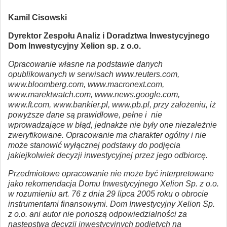
Kamil Cisowski
Dyrektor Zespołu Analiz i Doradztwa Inwestycyjnego
Dom Inwestycyjny Xelion sp. z o.o.
Opracowanie własne na podstawie danych
opublikowanych w serwisach www.reuters.com,
www.bloomberg.com, www.macronext.com,
www.marektwatch.com, www.news.google.com,
www.ft.com, www.bankier.pl, www.pb.pl, przy założeniu, iż
powyższe dane są prawidłowe, pełne i nie
wprowadzające w błąd, jednakże nie były one niezależnie
zweryfikowane. Opracowanie ma charakter ogólny i nie
może stanowić wyłącznej podstawy do podjęcia
jakiejkolwiek decyzji inwestycyjnej przez jego odbiorcę.
Przedmiotowe opracowanie nie może być interpretowane
jako rekomendacja Domu Inwestycyjnego Xelion Sp. z o.o.
w rozumieniu art. 76 z dnia 29 lipca 2005 roku o obrocie
instrumentami finansowymi. Dom Inwestycyjny Xelion Sp.
z o.o. ani autor nie ponoszą odpowiedzialności za
następstwa decyzji inwestycyjnych podjętych na