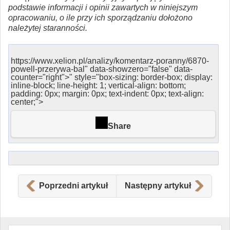
podstawie informacji i opinii zawartych w niniejszym
opracowaniu, o ile przy ich sporządzaniu dołożono
należytej staranności.
https://www.xelion.pl/analizy/komentarz-poranny/6870-
powell-przerywa-bal" data-showzero="false" data-
counter="right">" style="box-sizing: border-box; display:
inline-block; line-height: 1; vertical-align: bottom;
padding: 0px; margin: 0px; text-indent: 0px; text-align:
center;">
Share
Poprzedni artykuł
Następny artykuł