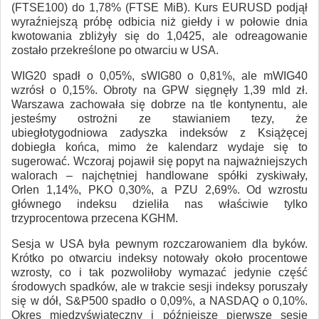
(FTSE100) do 1,78% (FTSE MiB). Kurs EURUSD podjął
wyraźniejszą próbę odbicia niż giełdy i w połowie dnia
kwotowania zbliżyły się do 1,0425, ale odreagowanie
zostało przekreślone po otwarciu w USA.
WIG20 spadł o 0,05%, sWIG80 o 0,81%, ale mWIG40
wzrósł o 0,15%. Obroty na GPW sięgnęły 1,39 mld zł.
Warszawa zachowała się dobrze na tle kontynentu, ale
jesteśmy ostrożni ze stawianiem tezy, że
ubiegłotygodniowa zadyszka indeksów z Książęcej
dobiegła końca, mimo że kalendarz wydaje się to
sugerować. Wczoraj pojawił się popyt na najważniejszych
walorach – najchętniej handlowane spółki zyskiwały,
Orlen 1,14%, PKO 0,30%, a PZU 2,69%. Od wzrostu
głównego indeksu dzieliła nas właściwie tylko
trzyprocentowa przecena KGHM.
Sesja w USA była pewnym rozczarowaniem dla byków.
Krótko po otwarciu indeksy notowały około procentowe
wzrosty, co i tak pozwoliłoby wymazać jedynie część
środowych spadków, ale w trakcie sesji indeksy poruszały
się w dół, S&P500 spadło o 0,09%, a NASDAQ o 0,10%.
Okres międzyświąteczny i późniejsze pierwsze sesje