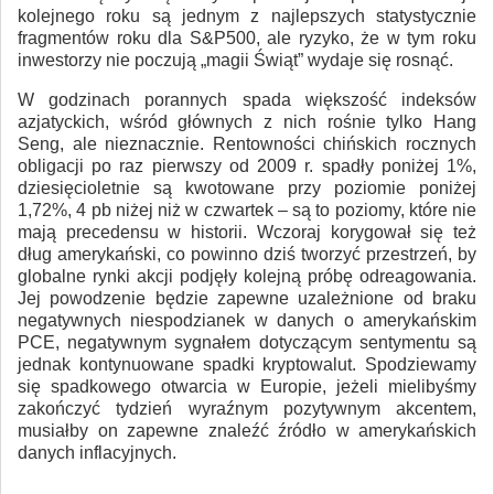
kolejnego roku są jednym z najlepszych statystycznie
fragmentów roku dla S&P500, ale ryzyko, że w tym roku
inwestorzy nie poczują „magii Świąt” wydaje się rosnąć.
W godzinach porannych spada większość indeksów
azjatyckich, wśród głównych z nich rośnie tylko Hang
Seng, ale nieznacznie. Rentowności chińskich rocznych
obligacji po raz pierwszy od 2009 r. spadły poniżej 1%,
dziesięcioletnie są kwotowane przy poziomie poniżej
1,72%, 4 pb niżej niż w czwartek – są to poziomy, które nie
mają precedensu w historii. Wczoraj korygował się też
dług amerykański, co powinno dziś tworzyć przestrzeń, by
globalne rynki akcji podjęły kolejną próbę odreagowania.
Jej powodzenie będzie zapewne uzależnione od braku
negatywnych niespodzianek w danych o amerykańskim
PCE, negatywnym sygnałem dotyczącym sentymentu są
jednak kontynuowane spadki kryptowalut. Spodziewamy
się spadkowego otwarcia w Europie, jeżeli mielibyśmy
zakończyć tydzień wyraźnym pozytywnym akcentem,
musiałby on zapewne znaleźć źródło w amerykańskich
danych inflacyjnych.