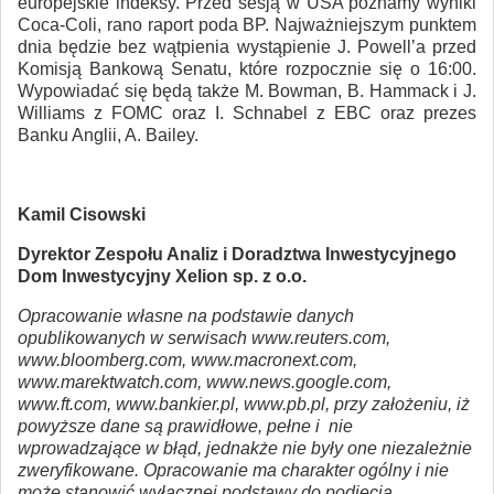
europejskie indeksy. Przed sesją w USA poznamy wyniki
Coca-Coli, rano raport poda BP. Najważniejszym punktem
dnia będzie bez wątpienia wystąpienie J. Powell’a przed
Komisją Bankową Senatu, które rozpocznie się o 16:00.
Wypowiadać się będą także M. Bowman, B. Hammack i J.
Williams z FOMC oraz I. Schnabel z EBC oraz prezes
Banku Anglii, A. Bailey.
Kamil Cisowski
Dyrektor Zespołu Analiz i Doradztwa Inwestycyjnego
Dom Inwestycyjny Xelion sp. z o.o.
Opracowanie własne na podstawie danych
opublikowanych w serwisach www.reuters.com,
www.bloomberg.com, www.macronext.com,
www.marektwatch.com, www.news.google.com,
www.ft.com, www.bankier.pl, www.pb.pl, przy założeniu, iż
powyższe dane są prawidłowe, pełne i nie
wprowadzające w błąd, jednakże nie były one niezależnie
zweryfikowane. Opracowanie ma charakter ogólny i nie
może stanowić wyłącznej podstawy do podjęcia