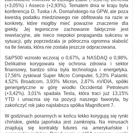
(+3,05%) i Asseco (+2,93%). Tematem dnia w kraju była
konferencja D. Tuska i A. Domańskiego na GPW, ale poza
kwestią podatku miedziowego nie obfitowała na razie w
konkrety, które mogłby mieć poważne znaczenie dla
giełdy. Jej tegoroczne zachowanie faktycznie jest
rewelacyjne, ale nieco niepokoi propaganda sukcesu w
sytuacji, gdy poprzedzała je półroczna ogromna słabość
na tle świata, która nie została jeszcze odpracowana.
S&P500 wzrosło wczoraj o 0,67%, a NASDAQ o 0,98%.
Delikatnie korygowała się ochrona zdrowia i sektor
finansowy, bardzo silna była technologia i energetyka.
17,56% zyskiwał Super Micro Computer, 5,23% Palantir,
4,52% Broadcom, 3,93% Micron, 2,87% nVIDIA, spółki
genergetyczne w górę wiodło Occidental Petroleum
(+3,42%). 3,01% spadała Tesla, która traci już 13,15%
YTD i umacnia się na pozycji naszego faworyta, by
zakończyć rok jako najsłabsza spółka Magnificent 7.
W godzinach porannych w końcu lekko korygują się rynki
chińskie, giełda japońska jest zamknięta. Na minusach
znajdują się kontrakty futures na amerykańskie i