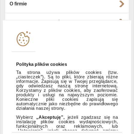
O firmie
Władze i struktura spółki
Instytucje współpracujące
Polityka informacyjna DI Xelion
Polityka plików cookies
Ta strona używa plików cookies (tzw.
„ciasteczek”). Są to pliki, które zbierają różne
Zastrzeżenia prawne
informacje. Zapisują się w Twojej przeglądarce,
gdy odwiedzasz naszą stronę internetową.
Korzystamy z plików cookies, aby zaoferować
produkty i usługi na najwyższym poziomie.
ESG
Konieczne pliki cookies zapisują się
automatycznie jako niezbędne do prawidłowego
działania naszej strony.
Dostępność
Wybierz
„Akceptuję”,
jeżeli zgadzasz się na
instalację plików cookies wydajnościowych,
funkcjonalnych oraz reklamowych, lub
„Ustawienia”, jeżeli chcesz dokonać zmiany