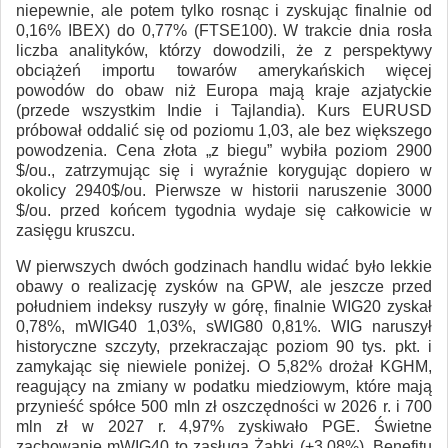
niepewnie, ale potem tylko rosnąc i zyskując finalnie od
0,16% IBEX) do 0,77% (FTSE100). W trakcie dnia rosła
liczba analityków, którzy dowodzili, że z perspektywy
obciążeń importu towarów amerykańskich więcej
powodów do obaw niż Europa mają kraje azjatyckie
(przede wszystkim Indie i Tajlandia). Kurs EURUSD
próbował oddalić się od poziomu 1,03, ale bez większego
powodzenia. Cena złota „z biegu” wybiła poziom 2900
$/ou., zatrzymując się i wyraźnie korygując dopiero w
okolicy 2940$/ou. Pierwsze w historii naruszenie 3000
$/ou. przed końcem tygodnia wydaje się całkowicie w
zasięgu kruszcu.
W pierwszych dwóch godzinach handlu widać było lekkie
obawy o realizację zysków na GPW, ale jeszcze przed
południem indeksy ruszyły w górę, finalnie WIG20 zyskał
0,78%, mWIG40 1,03%, sWIG80 0,81%. WIG naruszył
historyczne szczyty, przekraczając poziom 90 tys. pkt. i
zamykając się niewiele poniżej. O 5,82% drożał KGHM,
reagujący na zmiany w podatku miedziowym, które mają
przynieść spółce 500 mln zł oszczędności w 2026 r. i 700
mln zł w 2027 r. 4,97% zyskiwało PGE. Świetne
zachowanie mWIG40 to zasługa Żabki (+3,08%), Benefitu