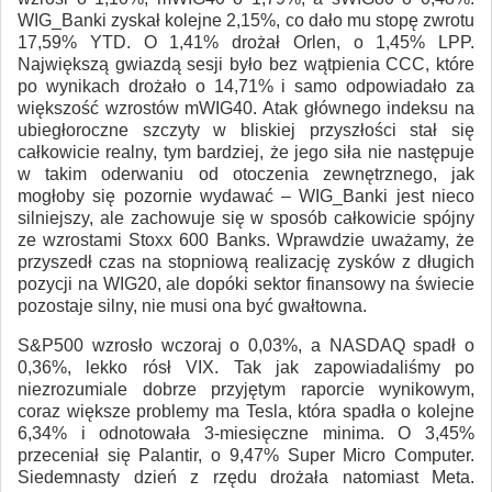
WIG_Banki zyskał kolejne 2,15%, co dało mu stopę zwrotu
17,59% YTD. O 1,41% drożał Orlen, o 1,45% LPP.
Największą gwiazdą sesji było bez wątpienia CCC, które
po wynikach drożało o 14,71% i samo odpowiadało za
większość wzrostów mWIG40. Atak głównego indeksu na
ubiegłoroczne szczyty w bliskiej przyszłości stał się
całkowicie realny, tym bardziej, że jego siła nie następuje
w takim oderwaniu od otoczenia zewnętrznego, jak
mogłoby się pozornie wydawać – WIG_Banki jest nieco
silniejszy, ale zachowuje się w sposób całkowicie spójny
ze wzrostami Stoxx 600 Banks. Wprawdzie uważamy, że
przyszedł czas na stopniową realizację zysków z długich
pozycji na WIG20, ale dopóki sektor finansowy na świecie
pozostaje silny, nie musi ona być gwałtowna.
S&P500 wzrosło wczoraj o 0,03%, a NASDAQ spadł o
0,36%, lekko rósł VIX. Tak jak zapowiadaliśmy po
niezrozumiale dobrze przyjętym raporcie wynikowym,
coraz większe problemy ma Tesla, która spadła o kolejne
6,34% i odnotowała 3-miesięczne minima. O 3,45%
przeceniał się Palantir, o 9,47% Super Micro Computer.
Siedemnasty dzień z rzędu drożała natomiast Meta.