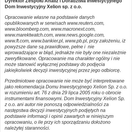
Dyrektor Zespołu Analiz i Doradztwa Inwestycyjnego
Dom Inwestycyjny Xelion sp. z o.o.
Opracowanie własne na podstawie danych
opublikowanych w serwisach www.reuters.com,
www.bloomberg.com, www.macronext.com,
www.marektwatch.com, www.news.google.com,
www.ft.com, www.bankier.pl, www.pb.pl, przy założeniu, iż
powyższe dane są prawidłowe, pełne i nie
wprowadzające w błąd, jednakże nie były one niezależnie
zweryfikowane. Opracowanie ma charakter ogólny i nie
może stanowić wyłącznej podstawy do podjęcia
jakiejkolwiek decyzji inwestycyjnej przez jego odbiorcę.
Przedmiotowe opracowanie nie może być interpretowane
jako rekomendacja Domu Inwestycyjnego Xelion Sp. z o.o.
w rozumieniu art. 76 z dnia 29 lipca 2005 roku o obrocie
instrumentami finansowymi. Dom Inwestycyjny Xelion Sp.
z o.o. ani autor nie ponoszą odpowiedzialności za
następstwa decyzji inwestycyjnych podjętych na
podstawie informacji i opinii zawartych w niniejszym
opracowaniu, o ile przy ich sporządzaniu dołożono
należytej staranności.