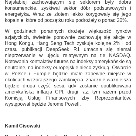
Najsłabiej zachowującym się sektorem były dobra
konsumenckie, zyskiwał sektor dóbr podstawowych i
energetyka. Wraz ze złotem lekko korygowały się jego
kopalnie, które od początku roku podrożały o ponad 20%.
W godzinach porannych drożeje większość rynków
azjatyckich, świetnie ponownie zachowują się akcje w
Hong Kongu, Hang Seng Tech zyskuje kolejne 2% i od
czasu publikacji DeepSeek R1 umacnia się niemal
nieprzerwanie w ujęciu relatywnym na tle NASDAQ.
Notowania kontraktów futures na indeksy amerykańskie są
neutralne, na indeksy europejskie nieco zyskują. Otwarcie
w Polsce i Europie będzie miało zapewne miejsce w
okolicach wczorajszego zamknięcia, znacznie ważniejsza
będzie druga część sesji, gdy zostanie opublikowana
amerykańska inflacja CPI, drugi raz, tym razem przed
Komisją Usług Finansowych Izby Reprezentantów,
występował będzie Jerome Powell.
Kamil Cisowski