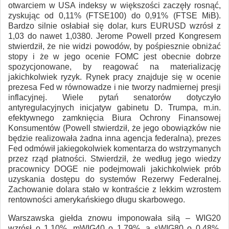
otwarciem w USA indeksy w większości zaczęły rosnąć,
zyskując od 0,11% (FTSE100) do 0,91% (FTSE MiB).
Bardzo silnie osłabiał się dolar, kurs EURUSD wzrósł z
1,03 do nawet 1,0380. Jerome Powell przed Kongresem
stwierdził, że nie widzi powodów, by pośpiesznie obniżać
stopy i że w jego ocenie FOMC jest obecnie dobrze
spozycjonowane, by reagować na materializację
jakichkolwiek ryzyk. Rynek pracy znajduje się w ocenie
prezesa Fed w równowadze i nie tworzy nadmiernej presji
inflacyjnej. Wiele pytań senatorów dotyczyło
antyregulacyjnych inicjatyw gabinetu D. Trumpa, m.in.
efektywnego zamknięcia Biura Ochrony Finansowej
Konsumentów (Powell stwierdził, że jego obowiązków nie
będzie realizowała żadna inna agencja federalna), prezes
Fed odmówił jakiegokolwiek komentarza do wstrzymanych
przez rząd płatności. Stwierdził, że według jego wiedzy
pracownicy DOGE nie podejmowali jakichkolwiek prób
uzyskania dostępu do systemów Rezerwy Federalnej.
Zachowanie dolara stało w kontraście z lekkim wzrostem
rentowności amerykańskiego długu skarbowego.
Warszawska giełda znowu imponowała siłą – WIG20
wzrósł o 1,10%, mWIG40 o 1,79%, a sWIG80 o 0,48%.