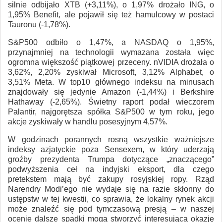
silnie odbijało XTB (+3,11%), o 1,97% drożało ING, o
1,95% Benefit, ale pojawił się też hamulcowy w postaci
Tauronu (-1,78%).
S&P500 odbiło o 1,47%, a NASDAQ o 1,95%,
przynajmniej na technologii wymazana została więc
ogromna większość piątkowej przeceny. nVIDIA drożała o
3,62%, 2,20% zyskiwał Microsoft, 3,12% Alphabet, o
3,51% Meta. W top10 głównego indeksu na minusach
znajdowały się jedynie Amazon (-1,44%) i Berkshire
Hathaway (-2,65%). Świetny raport podał wieczorem
Palantir, najgorętsza spółka S&P500 w tym roku, jego
akcje zyskiwały w handlu posesyjnym 4,57%.
W godzinach porannych rosną wszystkie ważniejsze
indeksy azjatyckie poza Sensexem, w który uderzają
groźby prezydenta Trumpa dotyczące „znaczącego”
podwyższenia ceł na indyjski eksport, dla czego
pretekstem mają być zakupy rosyjskiej ropy. Rząd
Narendry Modi’ego nie wydaje się na razie skłonny do
ustępstw w tej kwestii, co sprawia, że lokalny rynek akcji
może znaleźć się pod tymczasową presją – w naszej
ocenie dalsze spadki mogą stworzyć interesującą okazję