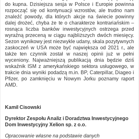
do kupna. Dzisiejsza sesja w Polsce i Europie powinna
rozpocząć się od kontynuacji wzrostów, ale trudno nam
znaleźć powody, dla których akcje na świecie powinny
dalej drożeć, chyba że te o charakterze kontrariańskim –
rosnąca liczba banków inwestycyjnych ostrzega przed
wyraźną przeceną w ciągu najbliższych dwóch miesięcy.
Sezon wynikowy jest niezwykle udany, skala pozytywnych
zaskoczeń w USA może być największa od 2021 r., ale
także ten czynnik został w naszej opinii już w pełni
wyceniony. Najważniejszą publikacją dnia będzie dziś
wskaźnik ISM z amerykańskiego sektora usługowego, w
trakcie dnia wyniki podadzą m.in. BP, Caterpillar, Diageo i
Pfizer, po zamknięciu w Nowym Jorku poznamy raport
AMD.
Kamil Cisowski
Dyrektor Zespołu Analiz i Doradztwa Inwestycyjnego
Dom Inwestycyjny Xelion sp. z o.o.
Opracowanie własne na podstawie danych