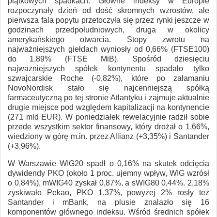
piątkowych spadkach. Główne indeksy w Europie
rozpoczynały dzień od dość skromnych wzrostów, ale
pierwsza fala popytu przetoczyła się przez rynki jeszcze w
godzinach przedpołudniowych, druga w okolicy
amerykańskiego otwarcia. Stopy zwrotu na
najważniejszych giełdach wyniosły od 0,66% (FTSE100)
do 1,89% (FTSE MiB). Spośród dziesięciu
najważniejszych spółek kontynentu spadało tylko
szwajcarskie Roche (-0,82%), które po załamaniu
NovoNordisk stało się najcenniejszą spółką
farmaceutyczną po tej stronie Atlantyku i zajmuje aktualnie
drugie miejsce pod względem kapitalizacji na kontynencie
(271 mld EUR). W poniedziałek rewelacyjnie radził sobie
przede wszystkim sektor finansowy, który drożał o 1,66%,
wiedziony w górę m.in. przez Allianz (+3,35%) i Santander
(+3,96%).
W Warszawie WIG20 spadł o 0,16% na skutek odcięcia
dywidendy PKO (około 1 proc. ujemny wpływ, WIG wzrósł
o 0,84%), mWIG40 zyskał 0,87%, a sWIG80 0,44%. 2,18%
zyskiwało Pekao, PKO 1,37%, powyżej 2% rosły też
Santander i mBank, na plusie znalazło się 16
komponentów głównego indeksu. Wśród średnich spółek