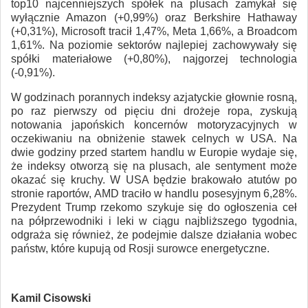
top10 najcenniejszych spółek na plusach zamykał się
wyłącznie Amazon (+0,99%) oraz Berkshire Hathaway
(+0,31%), Microsoft tracił 1,47%, Meta 1,66%, a Broadcom
1,61%. Na poziomie sektorów najlepiej zachowywały się
spółki materiałowe (+0,80%), najgorzej technologia
(-0,91%).
W godzinach porannych indeksy azjatyckie głownie rosną,
po raz pierwszy od pięciu dni drożeje ropa, zyskują
notowania japońskich koncernów motoryzacyjnych w
oczekiwaniu na obniżenie stawek celnych w USA. Na
dwie godziny przed startem handlu w Europie wydaje się,
że indeksy otworzą się na plusach, ale sentyment może
okazać się kruchy. W USA będzie brakowało atutów po
stronie raportów, AMD traciło w handlu posesyjnym 6,28%.
Prezydent Trump rzekomo szykuje się do ogłoszenia ceł
na półprzewodniki i leki w ciągu najbliższego tygodnia,
odgraża się również, że podejmie dalsze działania wobec
państw, które kupują od Rosji surowce energetyczne.
Kamil Cisowski