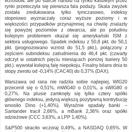
wzrostów, ale po starcie handlu na rynku kasowym przez
rynki przetoczyła się pierwsza fala podaży. Skala zwyżek
została zredukowana tylko tymczasowo, indeksy
stopniowo wyznaczały coraz wyższe poziomy i w
większości przypadków przynajmniej na chwilę znalazły
się powyżej poziomów z otwarcia, ale po południu
kolejnym problemem okazał się amerykański ISM z
sektora usługowego. Spadek indeksu z 50,8 pkt. do 50,1
pkt. (prognozowano wzrost do 51,5 pkt.), połączony z
zejściem subindeksu zatrudnienia do 46,4 pkt. (czwarty
odczyt w ostatnich pięciu miesiącach poniżej bariery 50
pkt.). wywołał kolejną falę niepokoju. Finalny bilans dnia to
stopy zwrotu od -0,14% (CAC40) do 0,37% (DAX).
Warszawa od rana nie radziła sobie najlepiej, WIG20
przecenił się o 0,51%, mWIG40 o 0,01%, a sWIG80 o
0,27%. Na plusie zamknęły się tylko cztery spółki
głównego indeksu, jedyną większą pozytywną kontrybucję
wnosiło Dino (+1,40%). Wyraźnie spadały banki –
Santander tracił 2,66%, a mBank 2,36% oraz spółki
odzieżowe (CCC 3,63%, a LPP 1,40%).
S&P500 straciło wczoraj 0,49%, a NASDAQ 0,65%. W