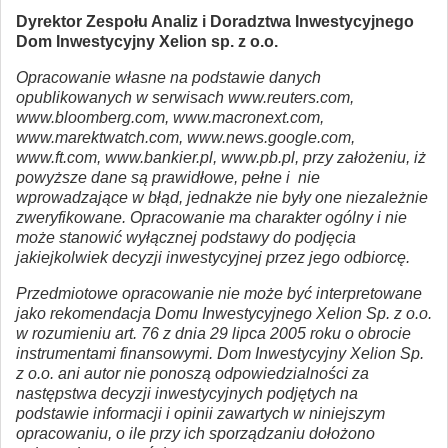
Dyrektor Zespołu Analiz i Doradztwa Inwestycyjnego
Dom Inwestycyjny Xelion sp. z o.o.
Opracowanie własne na podstawie danych
opublikowanych w serwisach www.reuters.com,
www.bloomberg.com, www.macronext.com,
www.marektwatch.com, www.news.google.com,
www.ft.com, www.bankier.pl, www.pb.pl, przy założeniu, iż
powyższe dane są prawidłowe, pełne i nie
wprowadzające w błąd, jednakże nie były one niezależnie
zweryfikowane. Opracowanie ma charakter ogólny i nie
może stanowić wyłącznej podstawy do podjęcia
jakiejkolwiek decyzji inwestycyjnej przez jego odbiorcę.
Przedmiotowe opracowanie nie może być interpretowane
jako rekomendacja Domu Inwestycyjnego Xelion Sp. z o.o.
w rozumieniu art. 76 z dnia 29 lipca 2005 roku o obrocie
instrumentami finansowymi. Dom Inwestycyjny Xelion Sp.
z o.o. ani autor nie ponoszą odpowiedzialności za
następstwa decyzji inwestycyjnych podjętych na
podstawie informacji i opinii zawartych w niniejszym
opracowaniu, o ile przy ich sporządzaniu dołożono