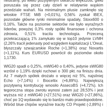
neutralny, po lekko pozytywnym otwarciu większość giełd
poruszała się przez cały dzień w relatywnie wąskim
przedziale wahań. Na minimalnym plusie zamknęło się
włoskie FTSE MiB (+0,01%), 0,56% zyskał IBEX,
pozostałe główne rynki minimalnie spadały, Stoxx600 o
0,16%. Także na poziomie sektorów nie było wyraźnych
liderów, powyżej 0,3% rosły spółki finansowe i ochrona
zdrowia, 0,51% traciła technologia. Przeceną
przekraczającą 1% zamykało się w top10 jedynie LVMH
(2,26% tracił jedenasty pod względem kapitalizacji L’Oreal,
błyszczały szwajcarskie Roche (+1,38%) oraz Novartis
(+1,11%). Kurs EURUSD powrócił do poziomów około
1,1730.
WIG20 spadł o 0,25%, mWIG40 o 0,40%, jedynie sWIG80
wzrósł o 1,19% dzięki ruchowi o 300 pkt. na finiszu dnia.
Aż 7 małych spółek drożało o więcej niż 5%, najsilniej
Echo (+7,14%) i Bioceltix (+6,89%). Największą
pozytywną kontrybucję wnosiło AssecoBS (+4,72%). Ich
tegoroczna stopa zwrotu wynosi zatem już 28,53% i jest
wyższa niż z mWIG40 (+27,51%) oraz WIG20 (+27,86%),
choć po 1Q wydawało się to bardzo mało prawdopodobne.
Wśród blue chipów wyraźnie traciły CD Projekt (-2,89%) i