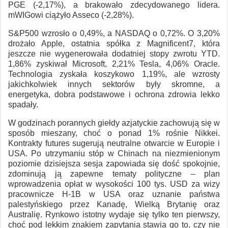
PGE (-2,17%), a brakowało zdecydowanego lidera.
mWIGowi ciążyło Asseco (-2,28%).
S&P500 wzrosło o 0,49%, a NASDAQ o 0,72%. O 3,20%
drożało Apple, ostatnia spółka z Magnificent7, która
jeszcze nie wygenerowała dodatniej stopy zwrotu YTD.
1,86% zyskiwał Microsoft, 2,21% Tesla, 4,06% Oracle.
Technologia zyskała koszykowo 1,19%, ale wzrosty
jakichkolwiek innych sektorów były skromne, a
energetyka, dobra podstawowe i ochrona zdrowia lekko
spadały.
W godzinach porannych giełdy azjatyckie zachowują się w
sposób mieszany, choć o ponad 1% rośnie Nikkei.
Kontrakty futures sugerują neutralne otwarcie w Europie i
USA. Po utrzymaniu stóp w Chinach na niezmienionym
poziomie dzisiejsza sesja zapowiada się dość spokojnie,
zdominują ją zapewne tematy polityczne – plan
wprowadzenia opłat w wysokości 100 tys. USD za wizy
pracownicze H-1B w USA oraz uznanie państwa
palestyńskiego przez Kanadę, Wielką Brytanię oraz
Australię. Rynkowo istotny wydaje się tylko ten pierwszy,
choć pod lekkim znakiem zapytania stawia go to, czy nie