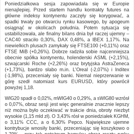
Poniedziałkowa sesja zapowiadała się w Europie
nienajlepiej. Przed startem handlu kontrakty futures na
główne indeksy kontynentu zaczęły się korygować, a
spadki trwały po otwarciu rynku kasowego, by apogeum
osiągnąć w okolicach południa. Potem sytuacja się
ustabilizowała, ale finalny bilans dnia był raczej ujemny –
CAC40 straciło 0,30%, DAX 0,48%, a IBEX 1,17%. Na
niewielkich plusach zamykały się FTSE100 (+0,11%) oraz
FTSE MiB (+0,26%). Dobrze radziła sobie najcenniejsza
obecnie spółka kontynentu, holenderski ASML (+2,15%),
szwajcarski Roche (+2,26%) oraz brytyjska AstraZeneca
(+1,73%), bardzo słabo m.in. L’Oreal (-2,07%) i Inditex
(-1,98%), przeceniały się banki. Niemal nieprzerwanie w
górę szedł natomiast kurs EURUSD, który powrócił
powyżej 1,18.
WIG20 spadł o 0,02%, mWIG40 o 0,29%, a sWIG80 wzrósł
o 0,07%, obraz sesji jest więc generalnie znacznie lepszy
niż można było oczekiwać w trakcie dnia, obroty niezbyt
wysokie (1,15 mld zł). O 3,43% rósł w poniedziałek KGHM,
o 3,11% CCC, a o 6,30% Pepco. Największe ujemne
kontrybucje wnosiły banki, przeceniając się koszykowo o