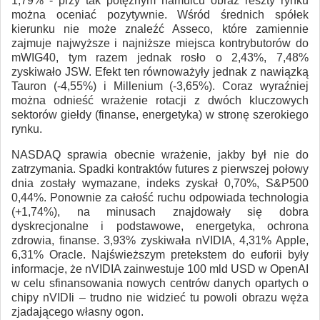
1,79% - przy tak potężnym hamulcu obraz reszty rynku
można oceniać pozytywnie. Wśród średnich spółek
kierunku nie może znaleźć Asseco, które zamiennie
zajmuje najwyższe i najniższe miejsca kontrybutorów do
mWIG40, tym razem jednak rosło o 2,43%, 7,48%
zyskiwało JSW. Efekt ten równoważyły jednak z nawiązką
Tauron (-4,55%) i Millenium (-3,65%). Coraz wyraźniej
można odnieść wrażenie rotacji z dwóch kluczowych
sektorów giełdy (finanse, energetyka) w stronę szerokiego
rynku.
NASDAQ sprawia obecnie wrażenie, jakby był nie do
zatrzymania. Spadki kontraktów futures z pierwszej połowy
dnia zostały wymazane, indeks zyskał 0,70%, S&P500
0,44%. Ponownie za całość ruchu odpowiada technologia
(+1,74%), na minusach znajdowały się dobra
dyskrecjonalne i podstawowe, energetyka, ochrona
zdrowia, finanse. 3,93% zyskiwała nVIDIA, 4,31% Apple,
6,31% Oracle. Najświeższym pretekstem do euforii były
informacje, że nVIDIA zainwestuje 100 mld USD w OpenAI
w celu sfinansowania nowych centrów danych opartych o
chipy nVIDIi – trudno nie widzieć tu powoli obrazu węża
zjadającego własny ogon.