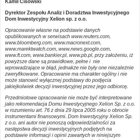
Kamil Cisowski
Dyrektor Zespołu Analiz i Doradztwa Inwestycyjnego
Dom Inwestycyjny Xelion sp. z o.o.
Opracowanie własne na podstawie danych
opublikowanych w serwisach www.reuters.com,
www.bloomberg.com, www.macronext.com,
www.marektwatch.com, www.news.google.com,
www.ft.com, www.bankier.pl, www.pb.pl, przy założeniu, iż
powyższe dane są prawidłowe, pełne i nie
wprowadzające w błąd, jednakże nie były one niezależnie
zweryfikowane. Opracowanie ma charakter ogólny i nie
może stanowić wyłącznej podstawy do podjęcia
jakiejkolwiek decyzji inwestycyjnej przez jego odbiorcę.
Przedmiotowe opracowanie nie może być interpretowane
jako rekomendacja Domu Inwestycyjnego Xelion Sp. z o.o.
w rozumieniu art. 76 z dnia 29 lipca 2005 roku o obrocie
instrumentami finansowymi. Dom Inwestycyjny Xelion Sp.
z o.o. ani autor nie ponoszą odpowiedzialności za
następstwa decyzji inwestycyjnych podjętych na
podstawie informacji i opinii zawartych w niniejszym