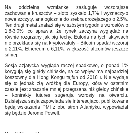
Na oddzielną wzmiankę zasługuje wczorajsze
zachowanie kruszców – złoto zyskało 1,7% i wyznaczyło
nowe szczyty, analogicznie do srebra drożejącego o 2,5%.
Ten drugi metal znalazł się w szóstym tygodniu wzrostów o
1,8-3,0%, co sprawia, że rynek zaczyna wyglądać na
równie rozgrzany jak big techy. Euforia na tych aktywach
nie przekłada się na kryptowaluty – Bitcoin spadał wczoraj
o 2,11%, Ethereum o 6,11%, większość altcoinów jeszcze
silniej.
Sesja azjatycka wygląda raczej spadkowo, o ponad 1%
korygują się giełdy chińskie, na co wpływ ma najbardziej
kosztowny dla Hong Kongu tajfun od 2018 r. Nie wydaje
się to jednak złą wróżbą dla Europy, która w ostatnim
czasie jest znacznie mniej przegrzana niż giełdy chińskie
– kontrakty futures sugerują wzrosty na otwarciu.
Dzisiejsza sesja zapowiada się interesująco, publikowane
będą wskazania PMI z obu stron Atlantyku, wypowiadał
się będzie Jerome Powell.