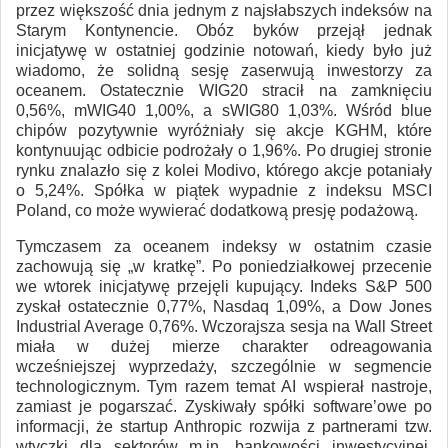
przez większość dnia jednym z najsłabszych indeksów na
Starym Kontynencie. Obóz byków przejął jednak
inicjatywę w ostatniej godzinie notowań, kiedy było już
wiadomo, że solidną sesję zaserwują inwestorzy za
oceanem. Ostatecznie WIG20 stracił na zamknięciu
0,56%, mWIG40 1,00%, a sWIG80 1,03%. Wśród blue
chipów pozytywnie wyróżniały się akcje KGHM, które
kontynuując odbicie podrożały o 1,96%. Po drugiej stronie
rynku znalazło się z kolei Modivo, którego akcje potaniały
o 5,24%. Spółka w piątek wypadnie z indeksu MSCI
Poland, co może wywierać dodatkową presję podażową.
Tymczasem za oceanem indeksy w ostatnim czasie
zachowują się „w kratkę”. Po poniedziałkowej przecenie
we wtorek inicjatywę przejęli kupujący. Indeks S&P 500
zyskał ostatecznie 0,77%, Nasdaq 1,09%, a Dow Jones
Industrial Average 0,76%. Wczorajsza sesja na Wall Street
miała w dużej mierze charakter odreagowania
wcześniejszej wyprzedaży, szczególnie w segmencie
technologicznym. Tym razem temat AI wspierał nastroje,
zamiast je pogarszać. Zyskiwały spółki software’owe po
informacji, że startup Anthropic rozwija z partnerami tzw.
wtyczki dla sektorów m.in. bankowości inwestycyjnej,