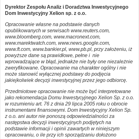
Dyrektor Zespołu Analiz i Doradztwa Inwestycyjnego
Dom Inwestycyjny Xelion sp. z o.o.
Opracowanie własne na podstawie danych
opublikowanych w serwisach www.reuters.com,
www.bloomberg.com, www.macronext.com,
www.marektwatch.com, www.news.google.com,
www.ft.com, www.bankier.pl, www.pb.pl, przy założeniu, iż
powyższe dane są prawidłowe, pełne i nie
wprowadzające w błąd, jednakże nie były one niezależnie
zweryfikowane. Opracowanie ma charakter ogólny i nie
może stanowić wyłącznej podstawy do podjęcia
jakiejkolwiek decyzji inwestycyjnej przez jego odbiorcę.
Przedmiotowe opracowanie nie może być interpretowane
jako rekomendacja Domu Inwestycyjnego Xelion Sp. z o.o.
w rozumieniu art. 76 z dnia 29 lipca 2005 roku o obrocie
instrumentami finansowymi. Dom Inwestycyjny Xelion Sp.
z o.o. ani autor nie ponoszą odpowiedzialności za
następstwa decyzji inwestycyjnych podjętych na
podstawie informacji i opinii zawartych w niniejszym
opracowaniu, o ile przy ich sporządzaniu dołożono