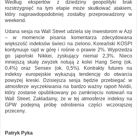
Według ekspertów z dziedziny geopolityki brak
rozstrzygnięć na tym etapie może skutkować atakiem,
który najprawdopodobniej zostałby przeprowadzony w
weekend.
Udana sesja na Wall Street udziela się inwestorom w Azji
– w momencie pisania komentarza zdecydowana
większość indeksów świeci na zielono. Koreański KOSPI
kontynuuje rajd w górę i rośnie o prawie 2%. Wyprzedza
go japoński Nikkei, zyskujący niemal 2,3%. Nieco
mniejszą skalę zwyżek notują z kolei Hang Seng (ok.
0,4%) oraz Sensex (ok. 0,5%). Kontrakty futures na
indeksy europejskie wykazują tendencję do otwarcia
powyżej kreski. Dzisiejsza sesja będzie przebiegać w
atmosferze wyczekiwania na bardzo ważny raport Nvidii,
który zostanie opublikowany po zamknięciu notowań na
Wall Street. Zakładamy, że w tej atmosferze indeksy na
GPW podejmą próbę odrobienia części wczorajszej
przeceny.
Patryk Pyka