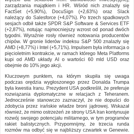
zarządzania majątkiem i HR. Wśród nich znalazły się
FactSet (+5,90%), DocuSign (+2,63%) oraz Slack
należący do Salesforce (+4,07%). Po trzech spadkowych
sesjach odbił także SPDR S&P Software & Services ETF
(+2,87%), notując najmocniejszy wzrost od ponad dwóch
tygodni. Wyraźnie rosły również notowania producentów
chipów. W gronie liderów indeksu S&P 500 znalazły się
AMD (+8,77%) i Intel (+5,71%). Impulsem była informacja o
pięcioletnim kontrakcie, w ramach którego Meta Platforms
kupi od AMD układy AI o wartości 60 mld USD oraz
obejmie do 10% jego akcji.
Kluczowym punktem, na którym skupiła się uwaga
podczas orędzia wygłoszonego przez Donalda Trumpa
była kwestia Iranu. Prezydent USA podkreślił, że preferuje
rozwiązania dyplomatyczne w relacjach z Teheranem.
Jednocześnie stanowczo zaznaczył, że nie dopuści do
zdobycia przez irańskie władze broni jądrowej. Wskazał
również, że mimo ostrzeżeń ze strony USA Iran kontynuuje
rozwój swojego potencjału militarnego, w tym programów
rakiet balistycznych. Przypomnijmy, że trzecia runda
rozmów ma odbyć się w najbliższy czwartek w Genewie.