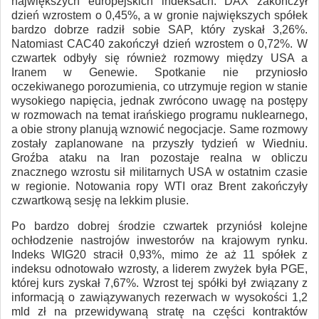
największych europejskich indeksach. DAX zakończył
dzień wzrostem o 0,45%, a w gronie największych spółek
bardzo dobrze radził sobie SAP, który zyskał 3,26%.
Natomiast CAC40 zakończył dzień wzrostem o 0,72%. W
czwartek odbyły się również rozmowy między USA a
Iranem w Genewie. Spotkanie nie przyniosło
oczekiwanego porozumienia, co utrzymuje region w stanie
wysokiego napięcia, jednak zwrócono uwagę na postępy
w rozmowach na temat irańskiego programu nuklearnego,
a obie strony planują wznowić negocjacje. Same rozmowy
zostały zaplanowane na przyszły tydzień w Wiedniu.
Groźba ataku na Iran pozostaje realna w obliczu
znacznego wzrostu sił militarnych USA w ostatnim czasie
w regionie. Notowania ropy WTI oraz Brent zakończyły
czwartkową sesję na lekkim plusie.
Po bardzo dobrej środzie czwartek przyniósł kolejne
ochłodzenie nastrojów inwestorów na krajowym rynku.
Indeks WIG20 stracił 0,93%, mimo że aż 11 spółek z
indeksu odnotowało wzrosty, a liderem zwyżek była PGE,
której kurs zyskał 7,67%. Wzrost tej spółki był związany z
informacją o zawiązywanych rezerwach w wysokości 1,2
mld zł na przewidywaną stratę na części kontraktów