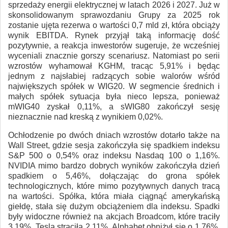
sprzedaży energii elektrycznej w latach 2026 i 2027. Już w
skonsolidowanym sprawozdaniu Grupy za 2025 rok
zostanie ujęta rezerwa o wartości 0,7 mld zł, która obciąży
wynik EBITDA. Rynek przyjął taką informację dość
pozytywnie, a reakcja inwestorów sugeruje, że wcześniej
wyceniali znacznie gorszy scenariusz. Natomiast po serii
wzrostów wyhamował KGHM, tracąc 5,91% i będąc
jednym z najsłabiej radzących sobie walorów wśród
największych spółek w WIG20. W segmencie średnich i
małych spółek sytuacja była nieco lepsza, ponieważ
mWIG40 zyskał 0,11%, a sWIG80 zakończył sesję
nieznacznie nad kreską z wynikiem 0,02%.
Ochłodzenie po dwóch dniach wzrostów dotarło także na
Wall Street, gdzie sesja zakończyła się spadkiem indeksu
S&P 500 o 0,54% oraz indeksu Nasdaq 100 o 1,16%.
NVIDIA mimo bardzo dobrych wyników zakończyła dzień
spadkiem o 5,46%, dołączając do grona spółek
technologicznych, które mimo pozytywnych danych tracą
na wartości. Spółka, która miała ciągnąć amerykańską
giełdę, stała się dużym obciążeniem dla indeksu. Spadki
były widoczne również na akcjach Broadcom, które traciły
3,19%, Tesla straciła 2,11%, Alphabet obniżył się o 1,76%,