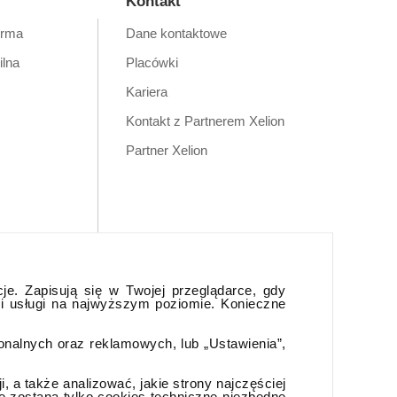
Kontakt
orma
Dane kontaktowe
ilna
Placówki
Kariera
Kontakt z Partnerem Xelion
Partner Xelion
cje. Zapisują się w Twojej przeglądarce, gdy
 i usługi na najwyższym poziomie. Konieczne
jonalnych oraz reklamowych, lub „Ustawienia”,
 a także analizować, jakie strony najczęściej
e zostaną tylko cookies techniczne niezbędne