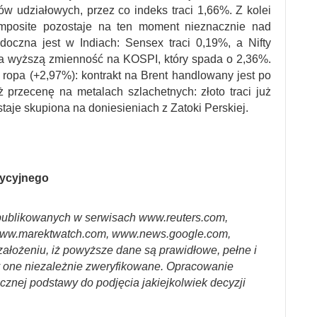
udziałowych, przez co indeks traci 1,66%. Z kolei
mposite pozostaje na ten moment nieznacznie nad
oczna jest w Indiach: Sensex traci 0,19%, a Nifty
na wyższą zmienność na KOSPI, który spada o 2,36%.
ropa (+2,97%): kontrakt na Brent handlowany jest po
 przecenę na metalach szlachetnych: złoto traci już
aje skupiona na doniesieniach z Zatoki Perskiej.
tycyjnego
ublikowanych w serwisach www.reuters.com,
ww.marektwatch.com, www.news.google.com,
założeniu, iż powyższe dane są prawidłowe, pełne i
y one niezależnie zweryfikowane. Opracowanie
cznej podstawy do podjęcia jakiejkolwiek decyzji