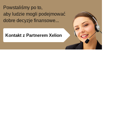
Powstaliśmy po to,
aby ludzie mogli podejmować
dobre decyzje finansowe...
Kontakt z Partnerem Xelion