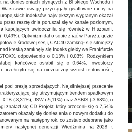
a na doniesieniach płynących z Bliskiego Wschodu i
w Warszawie uwagę przyciągały gwałtowne ruchy na
europejskich indeksów największym wygranym okazał
iu przez resztę dnia poruszał się w kanale poziomym,
 kupujących uwidoczniła się również w Hiszpanii,
(+0,49%). Optymizm dał o sobie znać w Paryżu, gdzie
łowie środowej sesji, CAC40 zamknął się silniejszy
nad kreską zamknęły się indeks giełdy we Frankfurcie
s STOXX, odpowiednio o 0,13% i 0,03%. Rodzynkiem
łabej końcówce osłabił się o 0,64%. Inwestorzy
o przełożyło się na nieznaczny wzrost rentowności,
 pod presją sprzedających. Najsilniejszej przecenie
i charakteryzującej się utrzymującym trendem spadkowym
: XTB (-8,31%), JSW (-5,11%) oraz ASBIS (-3,68%), o
 znalazł się CD Projekt, który przecenił się o 7,54%
izatorem okazały się doniesienia o nowym dodatku do
lanowanym na następny rok, co zostało odebrane jako
miery następnej generacji Wiedźmina na 2028 r.