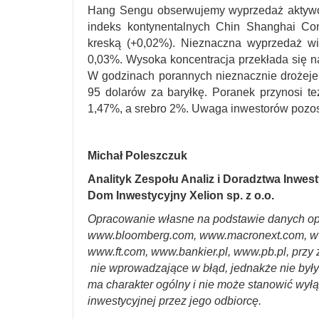
Hang Sengu obserwujemy wyprzedaż aktywów 
indeks kontynentalnych Chin Shanghai Co
kreską (+0,02%). Nieznaczna wyprzedaż wid
0,03%. Wysoka koncentracja przekłada się 
W godzinach porannych nieznacznie drożeje 
95 dolarów za baryłkę. Poranek przynosi też
1,47%, a srebro 2%. Uwaga inwestorów pozost
Michał Poleszczuk
Analityk Zespołu Analiz i Doradztwa Inwes
Dom Inwestycyjny Xelion sp. z o.o.
Opracowanie własne na podstawie danych op
www.bloomberg.com, www.macronext.com, w
www.ft.com, www.bankier.pl, www.pb.pl, przy 
nie wprowadzające w błąd, jednakże nie był
ma charakter ogólny i nie może stanowić wyłą
inwestycyjnej przez jego odbiorcę.