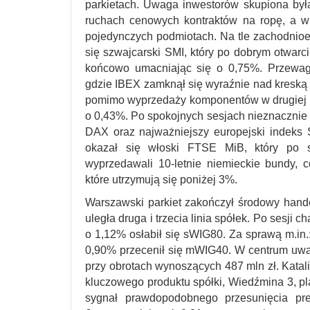
parkietach. Uwaga inwestorów skupiona był
ruchach cenowych kontraktów na ropę, a 
pojedynczych podmiotach. Na tle zachodnio
się szwajcarski SMI, który po dobrym otwarc
końcowo umacniając się o 0,75%. Przewaga
gdzie IBEX zamknął się wyraźnie nad kreską 
pomimo wyprzedaży komponentów w drugiej po
o 0,43%. Po spokojnych sesjach nieznacznie 
DAX oraz najważniejszy europejski indek
okazał się włoski FTSE MiB, który po s
wyprzedawali 10-letnie niemieckie bundy, c
które utrzymują się poniżej 3%.
Warszawski parkiet zakończył środowy handel
uległa druga i trzecia linia spółek. Po sesj
o 1,12% osłabił się sWIG80. Za sprawą m.in.
0,90% przecenił się mWIG40. W centrum uwagi
przy obrotach wynoszących 487 mln zł. Katal
kluczowego produktu spółki, Wiedźmina 3, p
sygnał prawdopodobnego przesunięcia pre