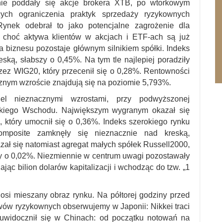
enie poddały się akcje brokera XTB, po wtorkowym
ch ograniczenia praktyk sprzedaży ryzykownych
Rynek odebrał to jako potencjalne zagrożenie dla
o choć aktywa klientów w akcjach i ETF-ach są już
nia biznesu pozostaje głównym silnikiem spółki. Indeks
ką, słabszy o 0,45%. Na tym tle najlepiej poradziły
zez WIG20, który przecenił się o 0,28%. Rentowności
nym wzroście znajdują się na poziomie 5,793%.
el nieznacznymi wzrostami, przy podwyższonej
iskiego Wschodu. Największym wygranym okazał się
 który umocnił się o 0,36%. Indeks szerokiego rynku
mposite zamknęły się nieznacznie nad kreską,
ał się natomiast agregat małych spółek Russell2000,
szy o 0,02%. Niezmiennie w centrum uwagi pozostawały
jąc bilion dolarów kapitalizacji i wchodząc do tzw. „1
nosi mieszany obraz rynku. Na półtorej godziny przed
ów ryzykownych obserwujemy w Japonii: Nikkei traci
uwidocznił się w Chinach: od początku notowań na