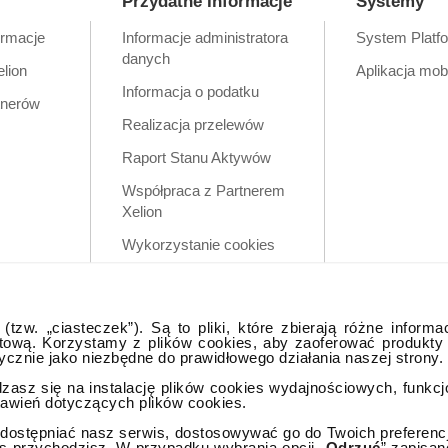
Przydatne Informacje
Systemy
ormacje
Informacje administratora
System Platf
danych
elion
Aplikacja mob
Informacja o podatku
tnerów
Realizacja przelewów
Raport Stanu Aktywów
Współpraca z Partnerem
Xelion
Wykorzystanie cookies
Zastrzeżenia prawne
Polityka prywatności w
tzw. „ciasteczek”). Są to pliki, które zbierają różne informa
aplikacji mobilnej
tową. Korzystamy z plików cookies, aby zaoferować produkty
tycznie jako niezbędne do prawidłowego działania naszej strony.
dzasz się na instalację plików cookies wydajnościowych, funkc
tawień dotyczących plików cookies.
ostępniać nasz serwis, dostosowywać go do Twoich preferencji,
as przychodzisz. W przypadku wybrania opcji „
Odrzuć
” zapisan