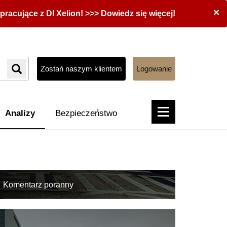
×
acujące z DI Xelion! >>> Dowiedz się więcej!
Zostań naszym klientem
Logowanie
Analizy
Bezpieczeństwo
Komentarz poranny