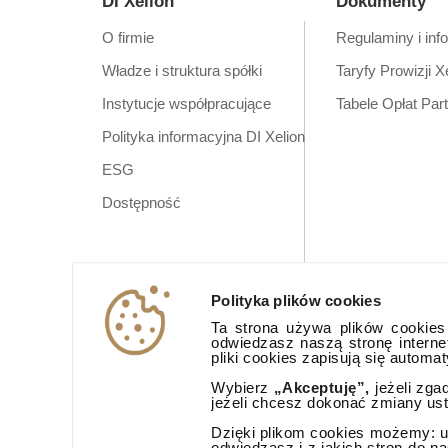
DI Xelion
Dokumenty
O firmie
Regulaminy i inf
Władze i struktura spółki
Taryfy Prowizji X
Instytucje współpracujące
Tabele Opłat Par
Polityka informacyjna DI Xelion
ESG
Dostępność
Polityka plików cookies
Ta strona używa plików cookies (
odwiedzasz naszą stronę interne
pliki cookies zapisują się automa
Wybierz
„Akceptuję”,
jeżeli zga
jeżeli chcesz dokonać zmiany us
Dzięki plikom cookies możemy: ud
odwiedzasz i z jakich stron do n