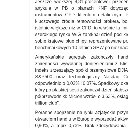
Jeszcze większej 8,31-procentowej przec
artykule w PB o planach KNF dotyczący
instrumentów CFD klientom detalicznym. 
kluczowego źródła rentowności brokera, b
istotnie większe niż w CFD, to właśnie ta li
szerokiego rynku WIG zamknął dzień pod kres
sobie krajowe blue chipy, reprezentowane pr
benchmarkowych 10-letnich SPW po nieznacz
Amerykańskie agregaty zakończyły hand
zmienności wywołanej doniesieniami z Bl
indeks zrzeszający spółki przemysłowe DJIA,
S&P500 oraz technologiczny Nasdaq Co
odpowiednio o 0,02% i 0,07%. Spadkowy okaz
który po płaskiej sesji zakończył dzień słab
półprzewodniki: Micron wzrósł o 3,63%, osiąga
trillion club”.
Poranne spojrzenie na rynki azjatyckie przy
otwarciem handlu w Europie wyprzedaż aktyw
0,90%, a Topix 0,73%. Brak zdecydowania 