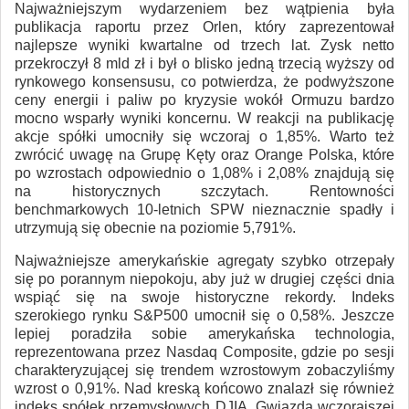
Najważniejszym wydarzeniem bez wątpienia była
publikacja raportu przez Orlen, który zaprezentował
najlepsze wyniki kwartalne od trzech lat. Zysk netto
przekroczył 8 mld zł i był o blisko jedną trzecią wyższy od
rynkowego konsensusu, co potwierdza, że podwyższone
ceny energii i paliw po kryzysie wokół Ormuzu bardzo
mocno wsparły wyniki koncernu. W reakcji na publikację
akcje spółki umocniły się wczoraj o 1,85%. Warto też
zwrócić uwagę na Grupę Kęty oraz Orange Polska, które
po wzrostach odpowiednio o 1,08% i 2,08% znajdują się
na historycznych szczytach. Rentowności
benchmarkowych 10-letnich SPW nieznacznie spadły i
utrzymują się obecnie na poziomie 5,791%.
Najważniejsze amerykańskie agregaty szybko otrzepały
się po porannym niepokoju, aby już w drugiej części dnia
wspiąć się na swoje historyczne rekordy. Indeks
szerokiego rynku S&P500 umocnił się o 0,58%. Jeszcze
lepiej poradziła sobie amerykańska technologia,
reprezentowana przez Nasdaq Composite, gdzie po sesji
charakteryzującej się trendem wzrostowym zobaczyliśmy
wzrost o 0,91%. Nad kreską końcowo znalazł się również
indeks spółek przemysłowych DJIA. Gwiazdą wczorajszej