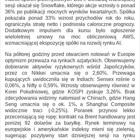
sesji okazał się Snowflake, którego akcje wzrosły o ponad
36% po publikacji mocnych wyników kwartalnych. Spółka
pokazała ponad 33% wzrost przychodów rok do roku,
ograniczyła stratę netto i podniosła całoroczne prognozy.
Dodatkowym impulsem dla kursu było ogłoszenie
wieloletniej umowy na moc obliczeniową AWS,
wzmacniającej ekspozycję spółki na rozwój rynku AI.
Na półtorej godziny przed otwarciem notowań w Europie
optymizm przeważa na rynkach azjatyckich. Obserwujemy
dobieranie aktywów ryzykownych wśród Japończyków,
przez co Nikkei umacnia się o 2,60%. Przewaga
kupujących uwidoczniła się w Indiach: Sensex rośnie o
0,06%, a Nifty o 0,59%. Wzrosty obserwujemy również w
Korei Południowej, gdzie KOSPI zyskuje 3,26%. Brak
zdecydowania widzimy natomiast w Chinach, gdzie Hang
Seng umacnia się o ok. 1%, a Shanghai Composite
widocznie traci (-0,25%). Poranek przynosi lekko
przeceniającą się ropę: kontrakt na Brent handlowany jest
poniżej 92 dolarów za baryłkę. Rynek terminowy na
europejskie i amerykańskie indeksy mieni się zielenią,
sugerując pozytywny start dzisiejszej sesji na rynku