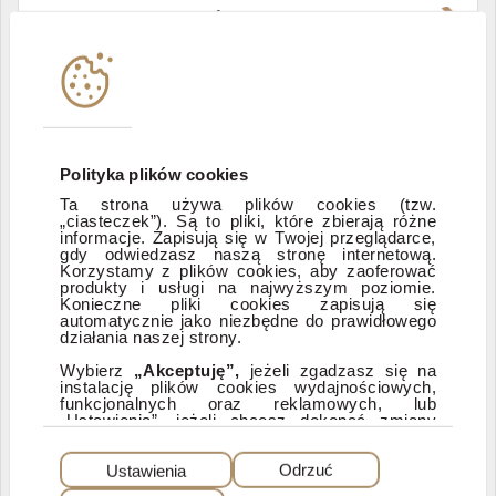
Władze i struktura spółki
Instytucje współpracujące
Polityka informacyjna DI Xelion
Polityka plików cookies
Ta strona używa plików cookies (tzw.
„ciasteczek”). Są to pliki, które zbierają różne
Zastrzeżenia prawne
informacje. Zapisują się w Twojej przeglądarce,
gdy odwiedzasz naszą stronę internetową.
Korzystamy z plików cookies, aby zaoferować
produkty i usługi na najwyższym poziomie.
ESG
Konieczne pliki cookies zapisują się
automatycznie jako niezbędne do prawidłowego
działania naszej strony.
Dostępność
Wybierz
„Akceptuję”,
jeżeli zgadzasz się na
instalację plików cookies wydajnościowych,
funkcjonalnych oraz reklamowych, lub
„Ustawienia”, jeżeli chcesz dokonać zmiany
ustawień dotyczących plików cookies.
PEŁNA WERSJA SERWISU
Dzięki plikom cookies możemy: udostępniać
Ustawienia
Odrzuć
nasz serwis, dostosowywać go do Twoich