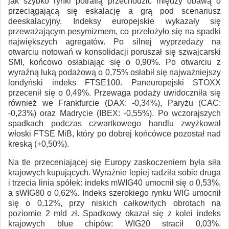
jak szybko rynki potrafią przechodzić między obawą o
przeciągającą się eskalację a grą pod scenariusz
deeskalacyjny. Indeksy europejskie wykazały się
przeważającym pesymizmem, co przełożyło się na spadki
największych agregatów. Po silnej wyprzedaży na
otwarciu notowań w konsolidacji poruszał się szwajcarski
SMI, końcowo osłabiając się o 0,90%. Po otwarciu z
wyraźną luką podażową o 0,75% osłabił się najważniejszy
londyński indeks FTSE100. Paneuropejski STOXX
przecenił się o 0,49%. Przewaga podaży uwidoczniła się
również we Frankfurcie (DAX: -0,34%), Paryżu (CAC:
-0,23%) oraz Madrycie (IBEX: -0,55%). Po wczorajszych
spadkach podczas czwartkowego handlu zwyżkował
włoski FTSE MiB, który po dobrej końcówce pozostał nad
kreską (+0,50%).
Na tle przeceniającej się Europy zaskoczeniem była siła
krajowych kupujących. Wyraźnie lepiej radziła sobie druga
i trzecia linia spółek: indeks mWIG40 umocnił się o 0,53%,
a sWIG80 o 0,62%. Indeks szerokiego rynku WIG umocnił
się o 0,12%, przy niskich całkowitych obrotach na
poziomie 2 mld zł. Spadkowy okazał się z kolei indeks
krajowych blue chipów: WIG20 stracił 0,03%.