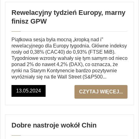
Rewelacyjny tydzień Europy, marny
finisz GPW
Piątkowa sesja była mocną „kropką nad i”
rewelacyjnego dla Europy tygodnia. Główne indeksy
rosły od 0,38% (CAC40) do 0,93% (FTSE MiB).
Tygodniowe wzrosty wahały się tym samym od nieco
ponad 2% do nawet 4,2% (DAX), co oznacza, że
rynki na Starym Kontynencie bardzo pozytywnie
wyróżniały się na tle Wall Street (S&P500...
13.05.2024
CZYTAJ WIĘCEJ...
Dobre nastroje wokół Chin