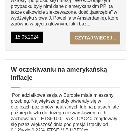
wzrosty „po prostu się należą”. We wczorajszym
przypadku były nimi dane o amerykańskim PPI (a
także całkowicie zlekceważone, dość „jastrzębie” w
wydźwięku słowa J. Powell’a w Amsterdamie), które
zarówno w ujęciu głównym, jak i baz...
15.05.2024
CZYTAJ WIĘCEJ...
W oczekiwaniu na amerykańską
inflację
Poniedziałkowa sesja w Europie miała mieszany
przebieg. Największe giełdy otwierały się w
okolicach poziomów neutralnych lub na plusach, ale
później doszło do dużego rozwarstawienia ich
zachowania – FTSE100, DAX i CAC40 znajdowały
się przez większość dnia pod presją i traciły od
0,12% do 0,22%, FTSE MiB i IBEX ro...