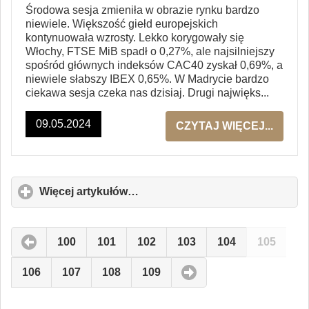
Środowa sesja zmieniła w obrazie rynku bardzo
niewiele. Większość giełd europejskich
kontynuowała wzrosty. Lekko korygowały się
Włochy, FTSE MiB spadł o 0,27%, ale najsilniejszy
spośród głównych indeksów CAC40 zyskał 0,69%, a
niewiele słabszy IBEX 0,65%. W Madrycie bardzo
ciekawa sesja czeka nas dzisiaj. Drugi najwięks...
09.05.2024
CZYTAJ WIĘCEJ...
Więcej artykułów…
click
to
expand
contents
100
101
102
103
104
105
106
107
108
109