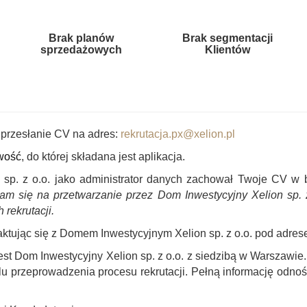
Brak planów
Brak segmentacji
sprzedażowych
Klientów
przesłanie CV na adres:
rekrutacja.px@xelion.pl
wość
, do której składana jest aplikacja.
 sp. z o.o. jako administrator danych zachował Twoje CV w ba
am się na przetwarzanie przez Dom Inwestycyjny Xelion sp.
 rekrutacji.
ktując się z Domem Inwestycyjnym Xelion sp. z o.o. pod adre
st Dom Inwestycyjny Xelion sp. z o.o. z siedzibą w Warszawi
lu przeprowadzenia procesu rekrutacji. Pełną informację odn