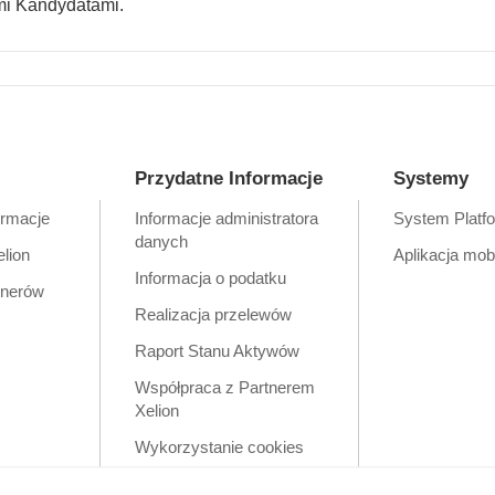
mi Kandydatami.
Przydatne Informacje
Systemy
ormacje
Informacje administratora
System Platf
danych
elion
Aplikacja mob
Informacja o podatku
tnerów
Realizacja przelewów
Raport Stanu Aktywów
Współpraca z Partnerem
Xelion
Wykorzystanie cookies
Zastrzeżenia prawne