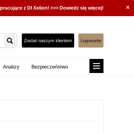
×
acujące z DI Xelion! >>> Dowiedz się więcej!
Zostań naszym klientem
Logowanie
Analizy
Bezpieczeństwo