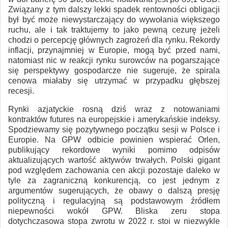
Związany z tym dalszy lekki spadek rentowności obligacji
był być może niewystarczający do wywołania większego
ruchu, ale i tak traktujemy to jako pewną cezurę jeżeli
chodzi o percepcję głównych zagrożeń dla rynku. Rekordy
inflacji, przynajmniej w Europie, mogą być przed nami,
natomiast nic w reakcji rynku surowców na pogarszające
się perspektywy gospodarcze nie sugeruje, że spirala
cenowa miałaby się utrzymać w przypadku głębszej
recesji.
Rynki azjatyckie rosną dziś wraz z notowaniami
kontraktów futures na europejskie i amerykańskie indeksy.
Spodziewamy się pozytywnego początku sesji w Polsce i
Europie. Na GPW odbicie powinien wspierać Orlen,
publikujący rekordowe wyniki pomimo odpisów
aktualizujących wartość aktywów trwałych. Polski gigant
pod względem zachowania cen akcji pozostaje daleko w
tyle za zagraniczną konkurencją, co jest jednym z
argumentów sugerujących, że obawy o dalszą presję
polityczną i regulacyjną są podstawowym źródłem
niepewności wokół GPW. Bliska zeru stopa
dotychczasowa stopa zwrotu w 2022 r. stoi w niezwykle