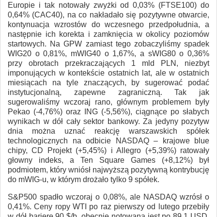
Europie i tak notowały zwyżki od 0,03% (FTSE100) do
0,64% (CAC40), na co nakładało się pozytywne otwarcie,
kontynuacja wzrostów do wczesnego przedpołudnia, a
następnie ich korekta i zamknięcia w okolicy poziomów
startowych. Na GPW zamiast tego zobaczyliśmy spadek
WIG20 o 0,81%, mWIG40 o 1,67%, a sWIG80 o 0,36%
przy obrotach przekraczających 1 mld PLN, niezbyt
imponujących w kontekście ostatnich lat, ale w ostatnich
miesiącach na tyle znaczących, by sugerować podać
instytucjonalną, zapewne zagraniczną. Tak jak
sugerowaliśmy wczoraj rano, głównym problemem były
Pekao (-4,76%) oraz ING (-5,56%), ciągnące po słabych
wynikach w dół cały sektor bankowy. Za jedyny pozytyw
dnia można uznać reakcję warszawskich spółek
technologicznych na odbicie NASDAQ – krajowe blue
chipy, CD Projekt (+5,45%) i Allegro (+5,39%) ratowały
głowny indeks, a Ten Square Games (+8,12%) był
podmiotem, który wniósł najwyższą pozytywną kontrybucję
do mWIG-u, w którym drożało tylko 9 spółek.
S&P500 spadło wczoraj o 0,08%, ale NASDAQ wzrósł o
0,41%. Ceny ropy WTI po raz pierwszy od lutego przebiły
w dół barierę 90 $/b, obecnie notowana jest po 89,1 USD.