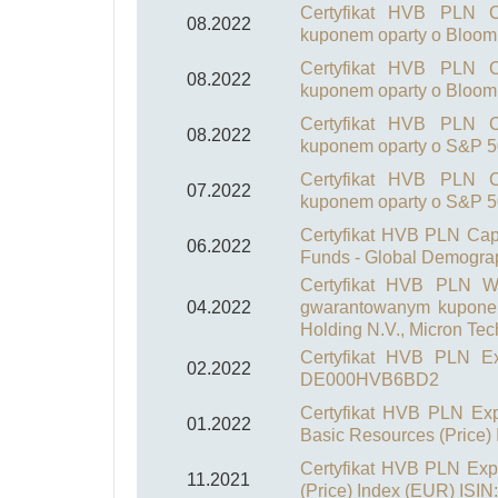
Certyfikat HVB PLN Ca
08.2022
kuponem oparty o Bloo
Certyfikat HVB PLN Ca
08.2022
kuponem oparty o Bloo
Certyfikat HVB PLN Ca
08.2022
kuponem oparty o S&P 5
Certyfikat HVB PLN Ca
07.2022
kuponem oparty o S&P 5
Certyfikat HVB PLN Capit
06.2022
Funds - Global Demogra
Certyfikat HVB PLN Wor
04.2022
gwarantowanym kuponem
Holding N.V., Micron Te
Certyfikat HVB PLN Ex
02.2022
DE000HVB6BD2
Certyfikat HVB PLN Ex
01.2022
Basic Resources (Price
Certyfikat HVB PLN Ex
11.2021
(Price) Index (EUR) IS