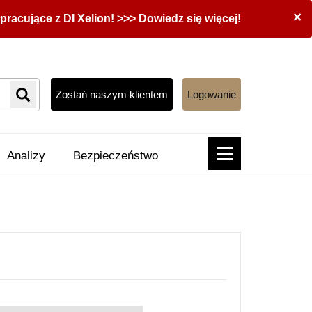
×
acujące z DI Xelion! >>> Dowiedz się więcej!
Zostań naszym klientem
Logowanie
Analizy
Bezpieczeństwo