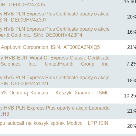
15,6
 ISIN: DE000HV4Z4J5
ny HVB PLN Express Plus Certificate oparty o akcje
20
, ISIN: DE000HV4Z3J7
ny HVB PLN Express Plus Certificate oparty o akcje
16
er & Gold Inc., ISIN: DE000HV4Z3P4
na AppLovin Corporation, ISIN: AT0000A3NXQ5
21
ny
HVB EUR Worst-Of Express Classic Certificate
ciences Inc., UnitedHealth Group Inc.
7,2
ny HVB PLN Express Plus Certificate oparty o akcje
18
. ISIN: DE000HV4YUV1
z 95% Ochroną Kapitału – Koszyk: Xiaomi i TSMC
10,2
any HVB PLN Express Plus oparty o akcje Leonardo
21
YJH3
ypu autocall na koszyk spółek Modivo i LPP ISIN:
20