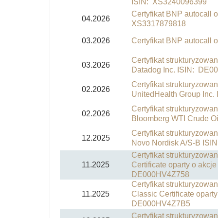
ISIN: XS3240096399
Certyfikat BNP autocall 
04.2026
XS3317879818
03.2026
Certyfikat BNP autocall
Certyfikat strukturyzowa
03.2026
Datadog Inc. ISIN: DE
Certyfikat strukturyzowa
02.2026
UnitedHealth Group Inc
Certyfikat strukturyzowa
02.2026
Bloomberg WTI Crude Oi
Certyfikat strukturyzowa
12.2025
Novo Nordisk A/S-B IS
Certyfikat strukturyzow
11.2025
Certificate oparty o akc
DE000HV4Z758
Certyfikat strukturyzow
11.2025
Classic Certificate oparty
DE000HV4Z7B5
Certyfikat strukturyzowa