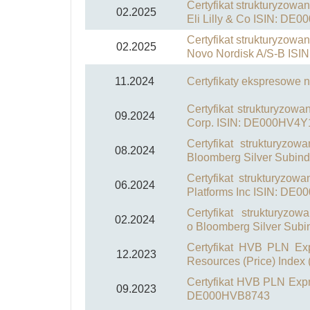
Certyfikat strukturyzowa
02.2025
Eli Lilly & Co ISIN: D
Certyfikat strukturyzow
02.2025
Novo Nordisk A/S-B IS
11.2024
Certyfikaty ekspresowe
Certyfikat strukturyzo
09.2024
Corp. ISIN: DE000HV4Y
Certyfikat strukturyzo
08.2024
Bloomberg Silver Subi
Certyfikat strukturyzo
06.2024
Platforms Inc ISIN: D
Certyfikat strukturyz
02.2024
o Bloomberg Silver Su
Certyfikat HVB PLN Ex
12.2023
Resources (Price) Ind
Certyfikat HVB PLN Expres
09.2023
DE000HVB8743