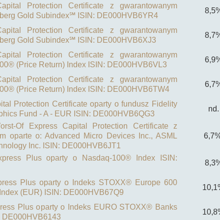
pital Protection Certificate z gwarantowanym
8,5
mberg Gold Subindex℠ ISIN: DE000HVB6YR4
pital Protection Certificate z gwarantowanym
8,7
mberg Gold Subindex℠ ISIN: DE000HVB6XJ3
pital Protection Certificate z gwarantowanym
6,9
00® (Price Return) Index ISIN: DE000HVB6VL3
pital Protection Certificate z gwarantowanym
6,7
00® (Price Return) Index ISIN: DE000HVB6TW4
al Protection Certificate oparty o fundusz Fidelity
nd.
phics Fund - A - EUR ISIN: DE000HVB6QG3
st-Of Express Capital Protection Certificate z
 oparte o: Advanced Micro Devices Inc., ASML
6,7
chnology Inc. ISIN: DE000HVB6JT1
press Plus oparty o Nasdaq-100® Index ISIN:
8,3
press Plus oparty o Indeks STOXX® Europe 600
10,1
) Index (EUR) ISIN: DE000HVB67Q9
press Plus oparty o Indeks EURO STOXX® Banks
10,8
IN: DE000HVB6143