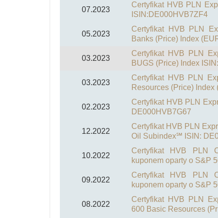
Certyfikat HVB PLN Exp
07.2023
ISIN:DE000HVB7ZF4
Certyfikat HVB PLN Ex
05.2023
Banks (Price) Index (
Certyfikat HVB PLN Exp
03.2023
BUGS (Price) Index IS
Certyfikat HVB PLN Ex
03.2023
Resources (Price) Inde
Certyfikat HVB PLN Expres
02.2023
DE000HVB7G67
Certyfikat HVB PLN Expr
12.2022
Oil Subindex℠ ISIN: 
Certyfikat HVB PLN Ca
10.2022
kuponem oparty o S&P 5
Certyfikat HVB PLN Ca
09.2022
kuponem oparty o S&P 5
Certyfikat HVB PLN Ex
08.2022
600 Basic Resources (P