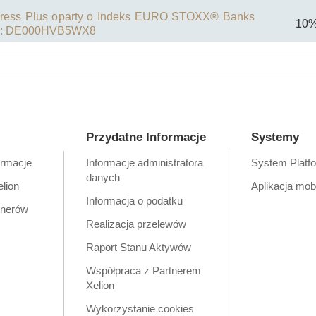
press Plus oparty o Indeks EURO STOXX® Banks
10
SIN: DE000HVB5WX8
Przydatne Informacje
Systemy
ormacje
Informacje administratora
System Platf
danych
elion
Aplikacja mob
Informacja o podatku
tnerów
Realizacja przelewów
Raport Stanu Aktywów
Współpraca z Partnerem
Xelion
Wykorzystanie cookies