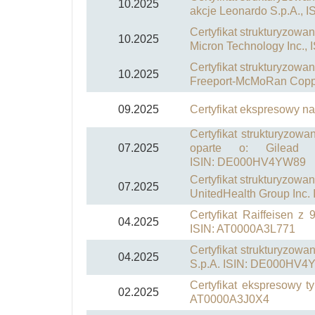
10.2025
akcje Leonardo S.p.A.,
Certyfikat strukturyzowa
10.2025
Micron Technology Inc.
Certyfikat strukturyzowa
10.2025
Freeport-McMoRan Copp
09.2025
Certyfikat ekspresowy 
Certyfikat strukturyzowa
07.2025
oparte o: Gilead S
ISIN: DE000HV4YW89
Certyfikat strukturyzowa
07.2025
UnitedHealth Group Inc
Certyfikat Raiffeisen 
04.2025
ISIN: AT0000A3L771
Certyfikat strukturyzow
04.2025
S.p.A. ISIN: DE000HV4
Certyfikat ekspresowy t
02.2025
AT0000A3J0X4