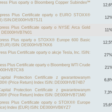
ress Plus oparty o Bloomberg Copper Subindex℠
12,6
press Plus Certificate oparty o EURO STOXX®
12
EUR) ISIN:DE000HVB7SJ1
ress Plus Certificate oparty o NYSE Arca Gold
11
IN: DE000HVB7N01
press Plus oparty o STOXX® Europe 600 Basic
12,5
x (EUR) ISIN: DE000HVB7KK6
s Plus Certificate oparty o akcje Tesla, Inc. ISIN:
27%
ess Plus Certificate oparty o Bloomberg WTI Crude
21
DE000HVB7CX6
pital Protection Certificate z gwarantowanym
6,8
00® (Price Return) Index ISIN: DE000HVB74B7
pital Protection Certificate z gwarantowanym
7,3
00® (Price Return) Index ISIN: DE000HVB71M0
press Plus Certificate oparty o STOXX® Europe
15,6
rice) Index (EUR) ISIN: DE000HVB6YZ7