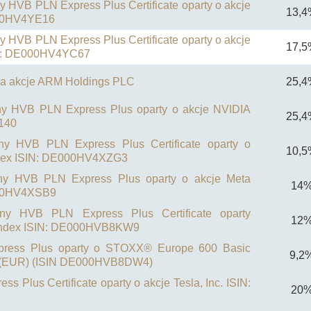
ny HVB PLN Express Plus Certificate oparty o akcje
13,4
E000HV4YE16
any HVB PLN Express Plus
Certificate
oparty o akcje
17,5
IN: DE000HV4YC67
 na akcje ARM Holdings PLC
25,4
wany HVB PLN Express Plus oparty o akcje NVIDIA
25,4
140
wany HVB PLN Express Plus Certificate oparty o
10,5
ndex ISIN: DE000HV4XZG3
wany HVB PLN Express Plus oparty o akcje Meta
14
E000HV4XSB9
owany HVB PLN Express Plus Certificate oparty
12
bindex ISIN: DE000HVB8KW9
press Plus oparty o STOXX® Europe 600 Basic
9,2
ex (EUR) (ISIN DE000HVB8DW4)
s Plus Certificate oparty o akcje Tesla, Inc. ISIN:
20