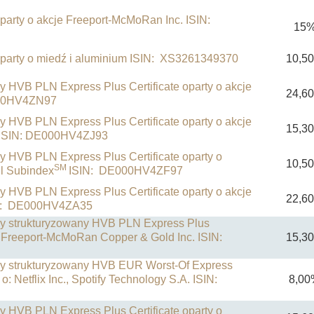
oparty o akcje Freeport-McMoRan Inc. ISIN:
15
 oparty o miedź i aluminium ISIN: XS3261349370
10,5
ny HVB PLN Express Plus Certificate oparty o akcje
24,6
000HV4ZN97
ny HVB PLN Express Plus Certificate oparty o akcje
15,3
. ISIN: DE000HV4ZJ93
ny HVB PLN Express Plus Certificate oparty o
10,5
SM
l Subindex
ISIN: DE000HV4ZF97
ny HVB PLN Express Plus Certificate oparty o akcje
22,6
IN: DE000HV4ZA35
any strukturyzowany HVB PLN Express Plus
je Freeport-McMoRan Copper & Gold Inc. ISIN:
15,3
any strukturyzowany HVB EUR Worst-Of Express
 o: Netflix Inc., Spotify Technology S.A. ISIN:
8,00
ny HVB PLN Express Plus Certificate oparty o