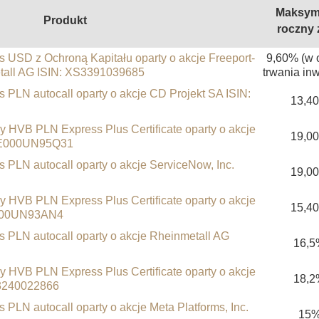
Maksym
Produkt
roczny 
s USD z Ochroną Kapitału oparty o akcje Freeport-
9,60% (w 
tall AG ISIN: XS3391039685
trwania inw
 PLN autocall oparty o akcje CD Projekt SA ISIN:
13,4
ny HVB PLN Express Plus Certificate oparty o akcje
19,0
 DE000UN95Q31
 PLN autocall oparty o akcje ServiceNow, Inc.
19,0
ny HVB PLN Express Plus Certificate oparty o akcje
15,4
E000UN93AN4
s PLN autocall oparty o akcje Rheinmetall AG
16,5
ny HVB PLN Express Plus Certificate oparty o akcje
18,2
S3240022866
 PLN autocall oparty o akcje Meta Platforms, Inc.
15