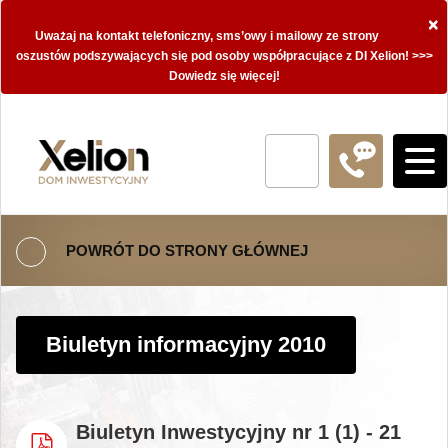
×
Uważaj na kontakt telefoniczny, sms’owy i mailowy ze strony
oszustów podszywających się pod osoby współpracujące z DI Xelion! >>>
Dowiedz się więcej!
POWRÓT DO STRONY GŁÓWNEJ
Biuletyn informacyjny 2010
Biuletyn Inwestycyjny nr 1 (1) - 21