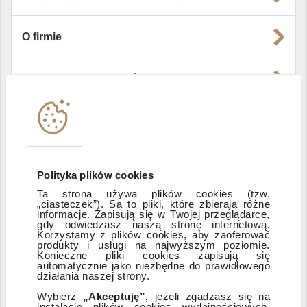
O firmie
Władze i struktura spółki
Instytucje współpracujące
Polityka informacyjna DI Xelion
Polityka plików cookies
Ta strona używa plików cookies (tzw.
Zastrzeżenia prawne
„ciasteczek”). Są to pliki, które zbierają różne
informacje. Zapisują się w Twojej przeglądarce,
gdy odwiedzasz naszą stronę internetową.
Korzystamy z plików cookies, aby zaoferować
produkty i usługi na najwyższym poziomie.
ESG
Konieczne pliki cookies zapisują się
automatycznie jako niezbędne do prawidłowego
działania naszej strony.
Dostępność
Wybierz
„Akceptuję”,
jeżeli zgadzasz się na
instalację plików cookies wydajnościowych,