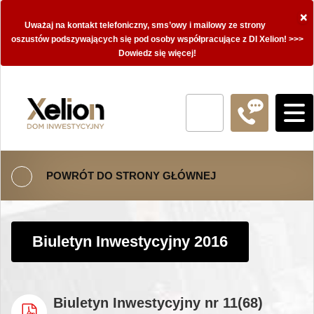
×
Uważaj na kontakt telefoniczny, sms’owy i mailowy ze strony
oszustów podszywających się pod osoby współpracujące z DI Xelion! >>>
Dowiedz się więcej!
POWRÓT DO STRONY GŁÓWNEJ
Biuletyn Inwestycyjny 2016
Biuletyn Inwestycyjny nr 11(68)